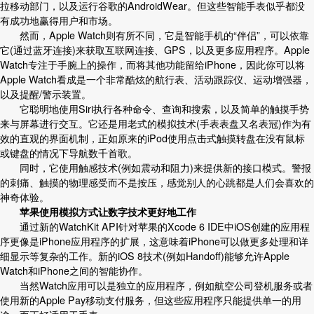
拉移动部门，以及运行谷歌的AndroidWear。但这些智能手表似乎都没
有成功地赢得用户和市场。
然而，Apple Watch则有所不同，它是智能手机的“伴侣”，可以依靠
它(通过蓝牙连接)来获取互联网连接、GPS，以及更多应用程序。Apple
Watch专注于手腕上的操作，而将其他功能留给iPhone，因此你可以将
Apple Watch看成是一个非常酷炫的航行表、活动跟踪仪、运动增强器，
以及提醒/警示装置。
它聪明地使用Siri执行各种命令、查询和搜索，以及简单的触摸手势
来与屏幕进行交互。它还是用老式的模拟技术(手表表盘又名表冠)作为有
效的直观的界面机制，正如原来的iPod使用点击式触摸转盘在没有鼠标
或键盘的情况下导航数千首歌。
同时，它使用触感技术(例如震动和阻力)来提供新的接口模式。警报
的刺痛、触摸的物理感受而不是按压，感觉别人的心跳都是人们会喜欢的
神奇体验。
苹果使用模拟方式让数字技术更好地工作
通过新的WatchKit API针对苹果的Xcode 6 IDE中iOS创建的应用程
序更像是iPhone应用程序的扩展，这意味着iPhone可以做更多处理和详
细显示等复杂的工作。新的iOS 8技术(例如Handoff)能够允许Apple
Watch和iPhone之间的智能协作。
当然Watch应用可以是独立的应用程序，例如航空公司登机服务或者
使用新的Apple Pay移动支付服务，但这些应用程序只能提供单一的用