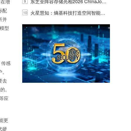
的实践与探讨
东芝全阵容存储亮相2026 ChinaJo
量在增
9
标配
y，以海量数据底座赋能“与AI同游”新
火星慧知：熵基科技打造空间智能时
10
析并
体验
代的认知中枢
模型
。传感
户。
要去
片的。
等应
能更
代硬