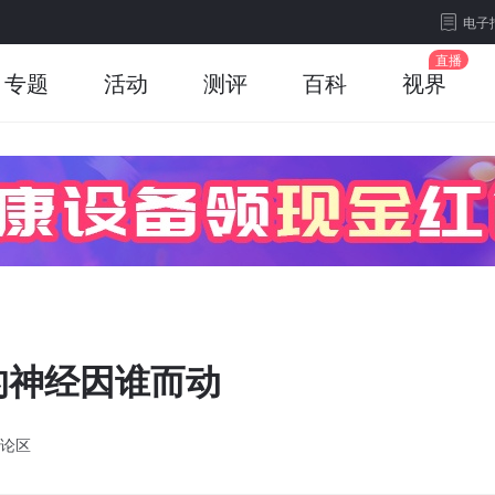
电子
专题
活动
测评
百科
视界
的神经因谁而动
论区