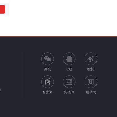
微信
QQ
微博
网
百家号
头条号
知乎号