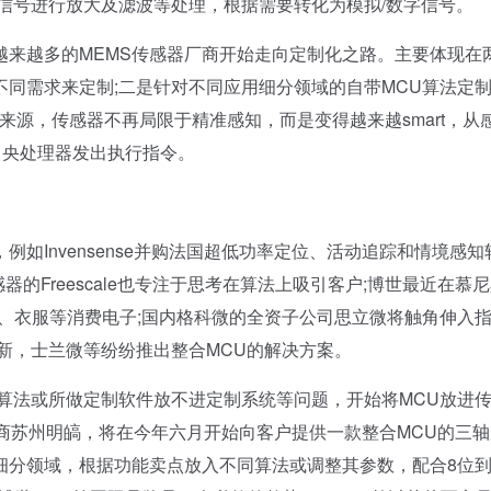
将电信号进行放大及滤波等处理，根据需要转化为模拟/数字信号。
越多的MEMS传感器厂商开始走向定制化之路。主要体现在
同需求来定制;二是针对不同应用细分领域的自带MCU算法定
数据来源，传感器不再局限于精准感知，而是变得越来越smart，从
中央处理器发出执行指令。
Invensense并购法国超低功率定位、活动追踪和情境感知
感器的Freescale也专注于思考在算法上吸引客户;博世最近在慕
、衣服等消费电子;国内格科微的全资子公司思立微将触角伸入
新，士兰微等纷纷推出整合MCU的解决方案。
算法或所做定制软件放不进定制系统等问题，开始将MCU放进
商苏州明皜，将在今年六月开始向客户提供一款整合MCU的三轴
分领域，根据功能卖点放入不同算法或调整其参数，配合8位到