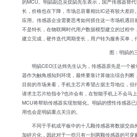
的MCU。明皜副总吴炆皜先生表示，国产传感器替代
长，价格也在下降，市场总容量相比IC还有较大差
应用。传感器企业需要思考如何抓住这一市场机遇目
不是特长，在物联网时代用户数据模型建立的过程中，
建立完成，硬件迭代周期变长，用户转为服务买单，
图：明皜的三
明皜CEO汪达炜先生认为，传感器原先是一个被动
器作为触角感知到环境，最终要靠计算做出综合判断
目前的市场来看，手机主芯片希望占据主导地位，但
请求主芯片给指令?也许会有，在智能手机上不会马
MCU将帮助传感器实现智能化。明皜的惯性传感器
用也会是明皜重点关注的。
不同于手机或平板中的十几颗传感器将数据交由外部MC
加碎片化，因此对于一些只有一到两颗传感器的可穿