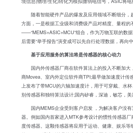
境信息(物理/生化)转化为模拟微弱电信号，ASIC
随着智能硬件产品的爆发及应用领域不断细分，越来
方面，一是根据工业级和消费级产品对精度、量程的不
——“MEMS+ASIC+MCU”组合，作为万物互联的
后需要“举手报告”演变成可以先自行处理数据，再向
基于应用服务的算法将是传感器的核心动力
国内外传感器厂商在软件算法上的投入不断加大，例如
商Movea、室内外定位软件商TPI;最早做加速度计传
上发布了带MCU的六轴加速度计，用于可穿戴、水杯
别传感器和独特算法设计;国内矽睿，深迪，敏芯，美
国内MEMS企业受到客户启发 ，为解决客户没有
器。例如国内首家进入MTK参考设计的惯性传感器厂
度传感器。这颗传感器将应用于运动、健康、娱乐等细