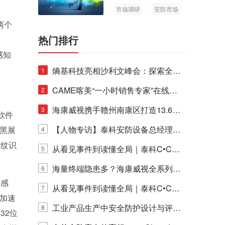
市场调研
安防市场
AIoT
两个
热门排行
制
感知
熵基科技亮相沙利文峰会：探索全栈
1
脑机技术商业化生态新路径
CAME喀美“一小时销售专家”在线赋
2
能培训正式启动！
海康威视携手赣州南康区打造13.6公
3
软件
里绿波网
【人物专访】泰科安防设备总经理张
尼黑展
4
指纹识
宁解码安防出海新范式
从看见事件到读懂全局｜泰科C•CUR
5
E IQ 3.20开启安防运营智能新时代
海量终端隐患多？海康威视全系列物
6
传感
联安全产品，四层守护更放心！
从看见事件到读懂全局｜泰科C•CUR
7
加速
E IQ 3.20开启安防运营智能新时代
工业产品生产中安全防护设计与评估
8
32位