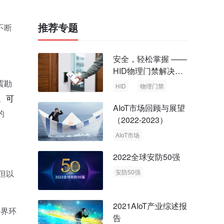
推荐专题
不断
安全，轻松掌握 ——
HID物理门禁解决方
案，启动智慧安全新
震勘
HID
物理门禁
时代
、
可
AIoT市场回顾与展望
的
（2022-2023）
AIoT市场
回顾与展望
2022全球安防50强
但以
安防50强
安防市场
安防行业
2021AIoT产业综述报
外界环
告