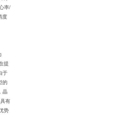
心率/
精度
为
在提
由于
型的
，晶
装具有
优势