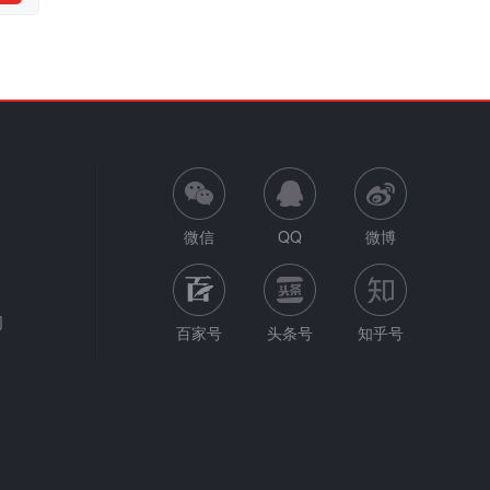
微信
QQ
微博
网
百家号
头条号
知乎号