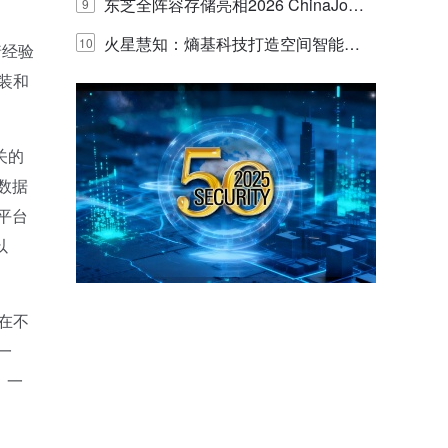
的实践与探讨
东芝全阵容存储亮相2026 ChinaJo
9
y，以海量数据底座赋能“与AI同游”新
火星慧知：熵基科技打造空间智能时
10
着经验
装和
体验
代的认知中枢
。
关的
数据
平台
以
在不
一
。一