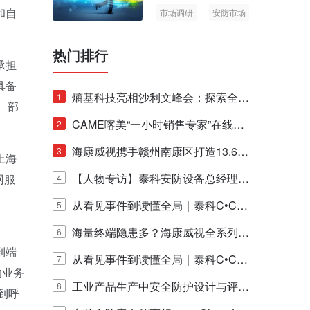
和自
市场调研
安防市场
AIoT
热门排行
承担
具备
熵基科技亮相沙利文峰会：探索全栈
1
、部
脑机技术商业化生态新路径
CAME喀美“一小时销售专家”在线赋
2
能培训正式启动！
海康威视携手赣州南康区打造13.6公
3
上海
里绿波网
【人物专访】泰科安防设备总经理张
网服
4
宁解码安防出海新范式
从看见事件到读懂全局｜泰科C•CUR
5
E IQ 3.20开启安防运营智能新时代
海量终端隐患多？海康威视全系列物
6
到端
联安全产品，四层守护更放心！
从看见事件到读懂全局｜泰科C•CUR
7
的业务
E IQ 3.20开启安防运营智能新时代
工业产品生产中安全防护设计与评估
8
到呼