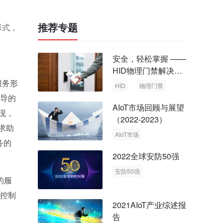
推荐专题
形式，
安全，轻松掌握 ——
HID物理门禁解决方
案，启动智慧安全新
服务形
HID
物理门禁
时代
主导的
AIoT市场回顾与展望
现，
（2022-2023）
求助
AIoT市场
务的
回顾与展望
2022全球安防50强
安防50强
的服
安防市场
安防行业
程控制
2021AIoT产业综述报
告