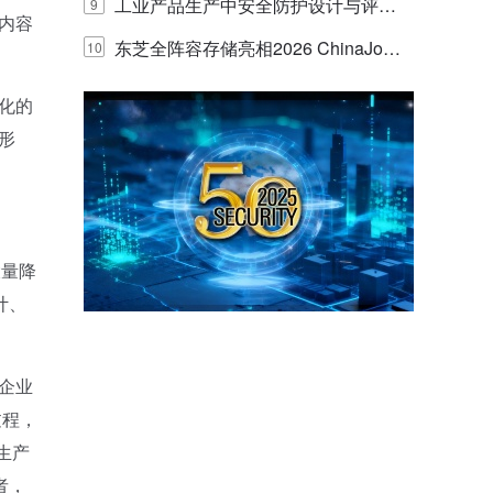
E IQ 3.20开启安防运营智能新时代
工业产品生产中安全防护设计与评估
9
内容
的实践与探讨
东芝全阵容存储亮相2026 ChinaJo
10
y，以海量数据底座赋能“与AI同游”新
化的
体验
形
大量降
计、
企业
过程，
生产
者，