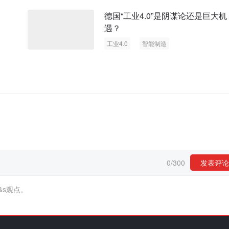
德国“工业4.0”是阴谋论还是巨大机
遇？
工业4.0
智能制造
0
/
300
发表评论
&s观点。