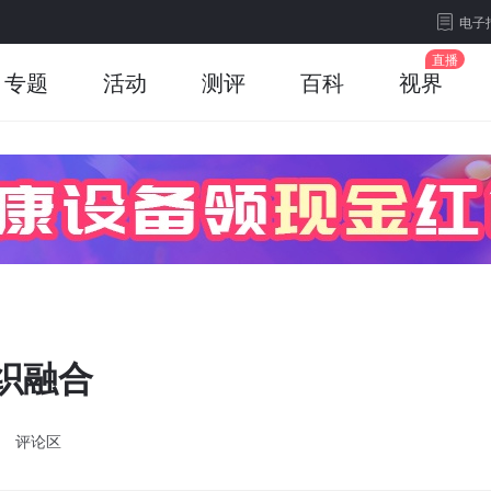
电子
专题
活动
测评
百科
视界
织融合
评论区