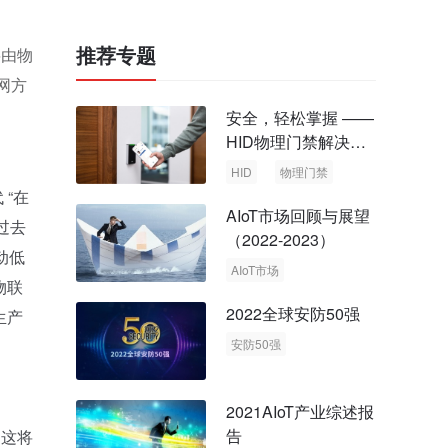
推荐专题
将由物
网方
安全，轻松掌握 ——
HID物理门禁解决方
案，启动智慧安全新
HID
物理门禁
时代
“在
AIoT市场回顾与展望
过去
（2022-2023）
动低
AIoT市场
物联
回顾与展望
2022全球安防50强
生产
安防50强
安防市场
安防行业
2021AIoT产业综述报
告
，这将