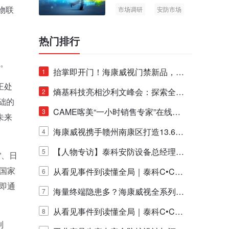
物联
市场调研
安防市场
AIoT
热门排行
。
网。
抬掌即开门！海康威视门禁新品，不
1
正处
止认人脸，更认"掌"中静脉！
熵基科技亮相沙利文峰会：探索全栈
2
础的
脑机技术商业化生态新路径
CAME喀美“一小时销售专家”在线赋
3
未来
能培训正式启动！
海康威视携手赣州南康区打造13.6公
4
里绿波网
【人物专访】泰科安防设备总经理张
5
”、日
个国家
宁解码安防出海新范式
从看见事件到读懂全局｜泰科C•CUR
6
即通
E IQ 3.20开启安防运营智能新时代
海量终端隐患多？海康威视全系列物
7
联安全产品，四层守护更放心！
从看见事件到读懂全局｜泰科C•CUR
8
制