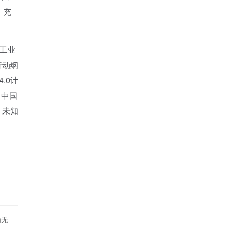
，充
工业
行动纲
.0计
，中国
，未知
为无