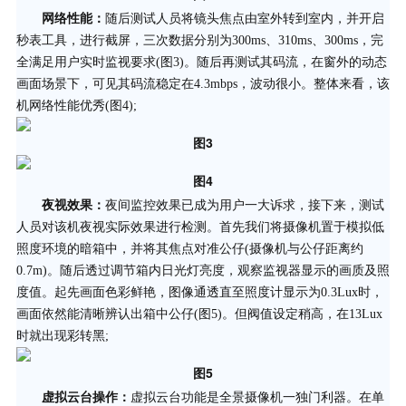
网络性能：
随后测试人员将镜头焦点由室外转到室内，并开启
秒表工具，进行截屏，三次数据分别为300ms、310ms、300ms，完
全满足用户实时监视要求(图3)。随后再测试其码流，在窗外的动态
画面场景下，可见其码流稳定在4.3mbps，波动很小。整体来看，该
机网络性能优秀(图4);
图3
图4
夜视效果：
夜间监控效果已成为用户一大诉求，接下来，测试
人员对该机夜视实际效果进行检测。首先我们将摄像机置于模拟低
照度环境的暗箱中，并将其焦点对准公仔(摄像机与公仔距离约
0.7m)。随后透过调节箱内日光灯亮度，观察监视器显示的画质及照
度值。起先画面色彩鲜艳，图像通透直至照度计显示为0.3Lux时，
画面依然能清晰辨认出箱中公仔(图5)。但阀值设定稍高，在13Lux
时就出现彩转黑;
图5
虚拟云台操作：
虚拟云台功能是全景摄像机一独门利器。在单