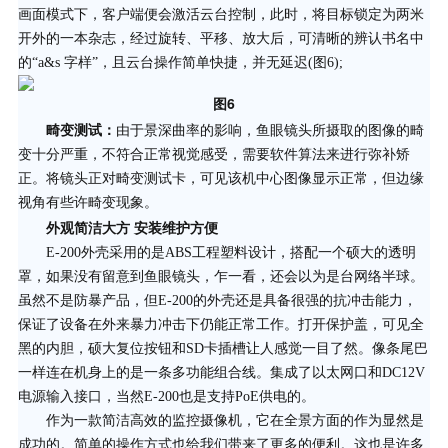
画面模式下，客户端便会激活云台控制，此时，将目标锁定为两米
开外的一本杂志，经过旋转、平移、放大后，可清晰的辨认书名中
的“a&s 字样”，且云台操作简单快捷，并无延迟(图6);
图6
畸变测试：
由于景深曲率的影响，鱼眼镜头所摄取的图像的畸
变十分严重，不符合正常视觉感受，需要软件算法来进行弥补矫
正。将镜头正对畸变测试卡，可见该机中心图像显示正常，但边缘
视角有些许畸变现象。
外观简洁大方 安装维护方便
E-200外壳采用的是ABS工程塑料设计，搭配一个硕大的透明
罩，如果没有留意到鱼眼镜头，乍一看，还会以为是台网络半球。
虽然不是防暴产品，但E-200的外壳还是具备很强的抗冲击能力，
保证了设备在外来暴力冲击下仍能正常工作。打开保护盖，可见全
黑的内胆，硕大复位按钮和SD卡插槽让人感觉一目了然。像条尾巴
一样连在机身上的是一条多功能组合线。集成了以太网口和DC12V
电源输入接口，当然E-200也是支持PoE供电的。
作为一款简洁高效的监控摄像机，它在全景方面的作为显然是
成功的。简单的操作方式也给我们带来了更多的便利。这也是许多