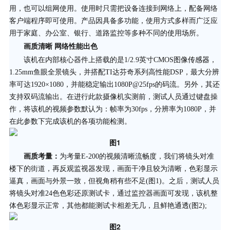
用，也可以组网使用。使用时只需把设备连接到网络上，配备网络
客户端程序即可使用。产品因具备多功能，使用方式多样而广泛应
用于家庭、办公室、银行、道路监控等多种不同的使用场所。
画质清晰 网络性能出色
传感器
该机在内部核心器件上搭载的是1/2.9英寸CMOS图像
，
1.25mm鱼眼全景镜头，并搭配TI达芬奇系列高性能DSP，最大分辨
率可达1920×1080，并能稳定输出1080P@25fps的码流。另外，其还
支持双码流输出。在进行此款摄像机实测前，测试人员通过键盘操
作，将该机的视频参数默认为：帧率为30fps，分辨率为1080P，并
在此参数下完成该机的各项功能检测。
图1
画质考量：
为考量E-200的视频清晰流畅度，我们将镜头对准
楼下的街道，再反观监视器发现，画面干净且较为清晰，色彩显示
逼真，画面与外景一致，但视角稍有些不足(图1)。之后，测试人员
将镜头对准24色色彩还原测试卡，通过监控器画面可发现，该机整
体色彩显示正常，其他都能测试卡相差无几，且鲜艳通透(图2);
图2