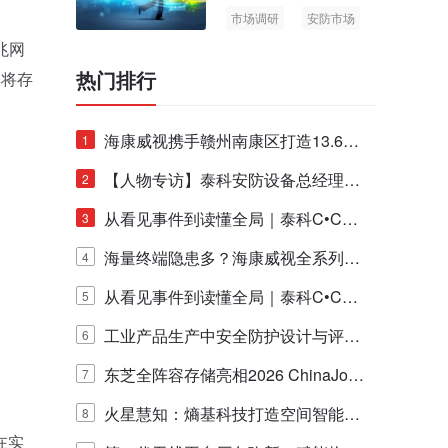
市场调研
安防市场
AIoT
兆网
热门排行
其将存
海康威视携手赣州南康区打造13.6公
1
里绿波网
【人物专访】泰科安防设备总经理张
2
宁解码安防出海新范式
从看见事件到读懂全局｜泰科C•CUR
3
E IQ 3.20开启安防运营智能新时代
海量终端隐患多？海康威视全系列物
4
联安全产品，四层守护更放心！
从看见事件到读懂全局｜泰科C•CUR
5
E IQ 3.20开启安防运营智能新时代
工业产品生产中安全防护设计与评估
6
的实践与探讨
东芝全阵容存储亮相2026 ChinaJo
7
y，以海量数据底座赋能“与AI同游”新
火星慧知：熵基科技打造空间智能时
8
在实