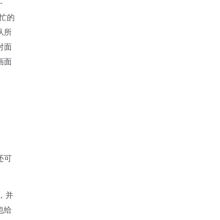
-
繁忙的
从所
对面
画面
还可
，并
也给