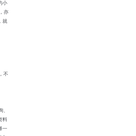
的小
，亦
，就
，不
询、
资料
择一