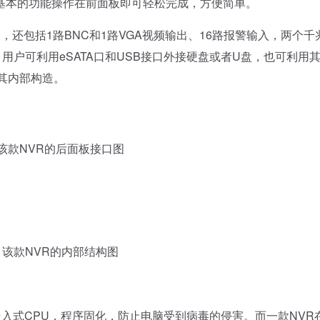
基本的功能操作在前面板即可轻松完成，方便简单。
还包括1路BNC和1路VGA视频输出、16路报警输入，两个千
，用户可利用eSATA口和USB接口外接硬盘或者U盘，也可利用
到其内部构造。
款NVR的后面板接口图
。
该款NVR的内部结构图
嵌入式CPU，程序固化，防止电脑受到病毒的侵害。而一款NVR