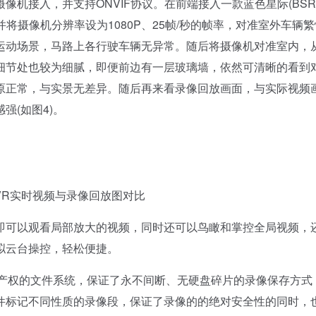
机接入，并支持ONVIF协议。在前端接入一款蓝色星际(BSR
中，并将摄像机分辨率设为1080P、25帧/秒的帧率，对准室外车辆
运动场景，马路上各行驶车辆无异常。随后将摄像机对准室内，
细节处也较为细腻，即便前边有一层玻璃墙，依然可清晰的看到
原正常，与实景无差异。随后再来看录像回放画面，与实际视频
强(如图4)。
R实时视频与录像回放图对比
可以观看局部放大的视频，同时还可以鸟瞰和掌控全局视频，
拟云台操控，轻松便捷。
产权的文件系统，保证了永不间断、无硬盘碎片的录像保存方式
件标记不同性质的录像段，保证了录像的的绝对安全性的同时，