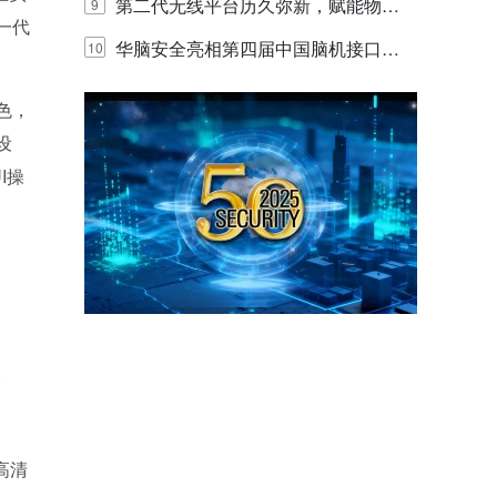
体验
代的认知中枢
第二代无线平台历久弥新，赋能物联
9
一代
网创新迭代
华脑安全亮相第四届中国脑机接口大
10
赛 工业安全脑机接口技术赢行业顶级
色，
专家关注
设
I操
。
际高清