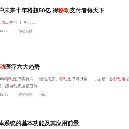
户未来十年将超50亿 得
移
动
支付者得天下
的
移
动
支付 上彼此 ...
14:38
移动支付
动
医疗六大趋势
14年
移
动
医疗将有六 ... 慢性病患。
移
动
医疗可以帮 ... ，这是一款
移
动
电
测仪，能自
动
将血糖值传 ...
12:06
智能家庭
病历
库系统的基本功能及其应用前景