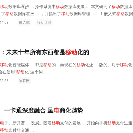
移
动
数据库逐步 ... 操作系统中
移
动
数据库更显 ... 本文研究了
移
动
数据库
析了
移
动
数据库在应 ... ，并指出了
移
动
数据库管理 ... 1 嵌入式
移
动
数据
步，随着
移
动
计算时代的 ...
44:58
嵌入式
移动计算
利：未来十年所有东西都是
移
动
化的
移
动
化智能媒体 ... 都是
移
动
的，而现在的
移
动
化还 ... 版的。对于
移
动
化
不会在使用“
移
动
化”这个词， ...
22:58
物联网
、一卡通深度融合 呈
电
商化趋势
电
子、新开普 ... 发展。随着
移
动
支付的发展 ... 开始向手机
移
动
支付过渡
移
动
支付对交通 ...