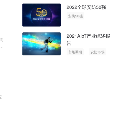
回顾与展望
2022全球安防50强
安防50强
安防市场
安防行业
2021AIoT产业综述报
而
告
霍
市场调研
安防市场
材
AIoT
应