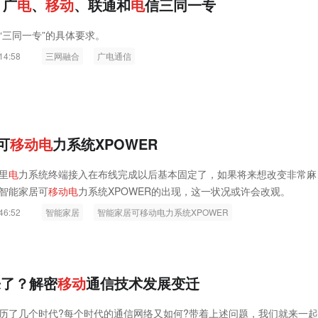
 广
电
、
移
动
、联通和
电
信三同一专
“三同一专”的具体要求。
14:58
三网融合
广电通信
可
移
动
电
力系统XPOWER
里
电
力系统终端接入在布线完成以后基本固定了，如果将来想改变非常麻
智能家居可
移
动
电
力系统XPOWER的出现，这一状况或许会改观。
46:52
智能家居
智能家居可移动电力系统XPOWER
来了？解密
移
动
通信技术发展变迁
历了几个时代?每个时代的通信网络又如何?带着上述问题，我们就来一