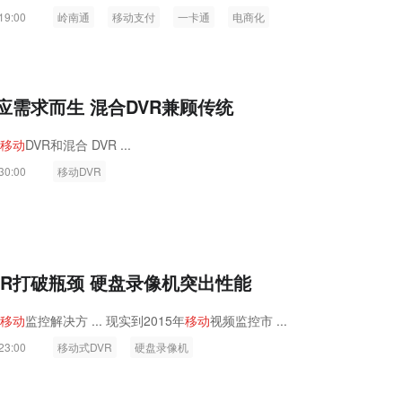
19:00
岭南通
移动支付
一卡通
电商化
R应需求而生 混合DVR兼顾传统
移
动
DVR和混合 DVR ...
30:00
移动DVR
VR打破瓶颈 硬盘录像机突出性能
移
动
监控解决方 ... 现实到2015年
移
动
视频监控市 ...
23:00
移动式DVR
硬盘录像机