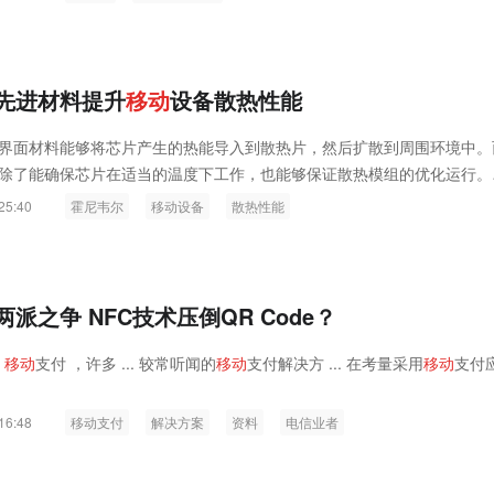
先进材料提升
移
动
设备散热性能
界面材料能够将芯片产生的热能导入到散热片，然后扩散到周围环境中。
除了能确保芯片在适当的温度下工作，也能够保证散热模组的优化运行。
专利设计拥有持久的化学和物理稳定性，这些稳定性能相比其它导热界面
25:40
霍尼韦尔
移动设备
散热性能
保持长时间一贯的更高性能表现。
两派之争 NFC技术压倒QR Code？
及
移
动
支付 ，许多 ... 较常听闻的
移
动
支付解决方 ... 在考量采用
移
动
支付
16:48
移动支付
解决方案
资料
电信业者