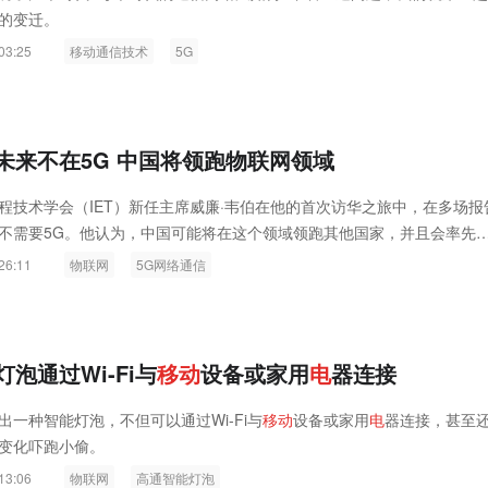
的变迁。
03:25
移动通信技术
5G
未来不在5G 中国将领跑物联网领域
程技术学会（IET）新任主席威廉·韦伯在他的首次访华之旅中，在多场报
不需要5G。他认为，中国可能将在这个领域领跑其他国家，并且会率先
打造的智能城市的案例。
26:11
物联网
5G网络通信
泡通过Wi-Fi与
移
动
设备或家用
电
器连接
出一种智能灯泡，不但可以通过Wi-Fi与
移
动
设备或家用
电
器连接，甚至
变化吓跑小偷。
13:06
物联网
高通智能灯泡