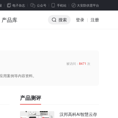
报
电子杂志
公众号
手机站
大安防供需平台
产品库
搜索
登录
|
注册
被访问：
8471
次
、应用案例等内容资料。
产品测评
汉邦高科AI智慧云存