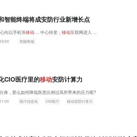
和智能终端将成安防行业新增长点
心向以手机等
移
动
... 中心转变，
移
动
互联网进入 ...
19:00
智能终端
化CIO医疗里的
移
动
安防计算力
分身，那么如何降低医患比例过高所带来的压力呢?
11:00
医疗信息化
CIO医疗
移动安防计算力