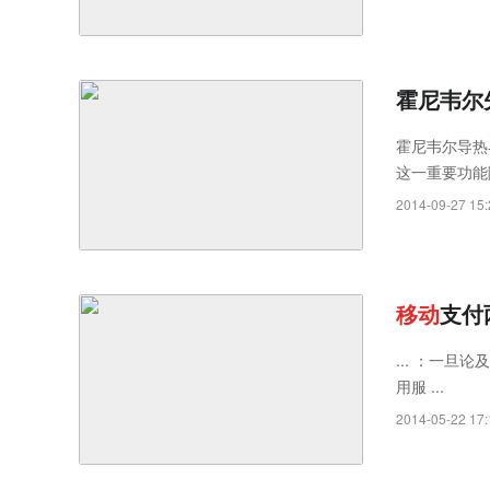
霍尼韦尔
霍尼韦尔导热
这一重要功能
尼韦尔独有的
2014-09-27 15:
料失效后仍能
移
动
支付
... ：一旦论
用服 ...
2014-05-22 17: