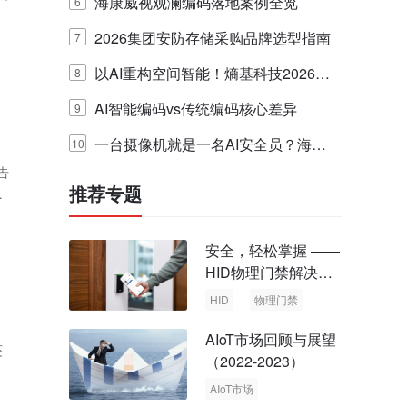
引领空间智能迈入AI Agent时代
海康威视观澜编码落地案例全览
6
2026集团安防存储采购品牌选型指南
7
以AI重构空间智能！熵基科技2026夏
8
季新品发布会圆满落幕
AI智能编码vs传统编码核心差异
9
一台摄像机就是一名AI安全员？海康
10
告
威视在WAIC 2026发布主动视觉作业
推荐专题
展
监管枪球
安全，轻松掌握 ——
HID物理门禁解决方
案，启动智慧安全新
HID
物理门禁
时代
AIoT市场回顾与展望
还
（2022-2023）
AIoT市场