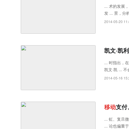
... 术的发展，
发 ... 景，分
的发 ... 进
2014-05-20 11:
凯文·凯
... 时指出，在
凯文·凯 ... 
2014-05-16 15:
移
动
支付
... 虹、复旦微
... 论也偏重于