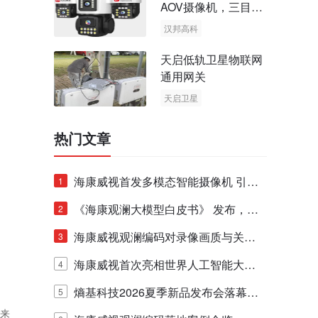
AOV摄像机，三目太
阳能多摄球机
汉邦高科
AOV摄像机
天启低轨卫星物联网
太阳能多摄球机
通用网关
天启卫星
卫星物联网
热门文章
海康威视首发多模态智能摄像机 引领
1
摄像机从“看得懂”到“能对话、能干活”
《海康观澜大模型白皮书》 发布，全
2
面呈现观澜大模型技术体系
海康威视观澜编码对录像画质与关键
3
帧质量的影响详解
海康威视首次亮相世界人工智能大
4
会，全方位展示观澜大模型技术体系
熵基科技2026夏季新品发布会落幕，
5
起来