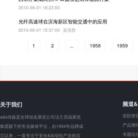
2010-06-01 18:23:00
光纤高速球在滨海新区智能交通中的应用
2010-06-01 15:37:00
吴洪胜
1
2
...
1958
1959
频道
关于我们
安防资
a&s传媒是全球知名展览公司法兰克福展览
产品测
集团旗下的专业媒体平台，自1994年品牌成
专题论
立以来，一直专注于安全&自动化产业前沿