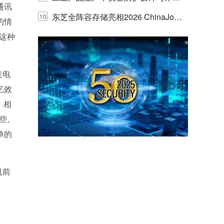
通讯
的实践与探讨
东芝全阵容存储亮相2026 ChinaJo
10
的情
M这种
y，以海量数据底座赋能“与AI同游”新
体验
意电
忆效
，相
些。
单的
机前