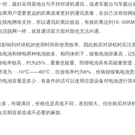
远一些，最好采用基地台与手持对讲机通讯，或者车载台与车载台
如果用户需要更远的距离或者更好的通讯质量，在自己没有组网
电网络支持，所以通讯距离比较远，有效距离达到15--30K
电话脱网一样，就算通话双方面对面也无法叫通。
影响到对讲机的使用时间和使用效率。因此购买对讲机时应注
氢电池和锂电两种电池较多。相同体积下，镍氢电池容量高，记
自放电率较高，约为25%，重量也较重。而锂电池具有高能量密度
境为：-10℃——60℃，自放电率约为6%，价格较镍氢电池贵
的电池容量是多少，有条件的话可以使用仪器设备对电池进行简
多，玲珑满目，价格也是高低不同，差别很大。但在购买对讲
在后期容易造成不必要的麻烦。