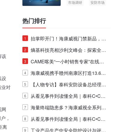
市场调研
安防市场
AIoT
热门排行
抬掌即开门！海康威视门禁新品，不
1
止认人脸，更认"掌"中静脉！
熵基科技亮相沙利文峰会：探索全栈
2
解该
脑机技术商业化生态新路径
CAME喀美“一小时销售专家”在线赋
3
能培训正式启动！
海康威视携手赣州南康区打造13.6公
4
讯设
里绿波网
【人物专访】泰科安防设备总经理张
5
商业对
宁解码安防出海新范式
从看见事件到读懂全局｜泰科C•CUR
6
E IQ 3.20开启安防运营智能新时代
海量终端隐患多？海康威视全系列物
7
或网
用户，
联安全产品，四层守护更放心！
从看见事件到读懂全局｜泰科C•CUR
8
距离
E IQ 3.20开启安防运营智能新时代
工业产品生产中安全防护设计与评估
9