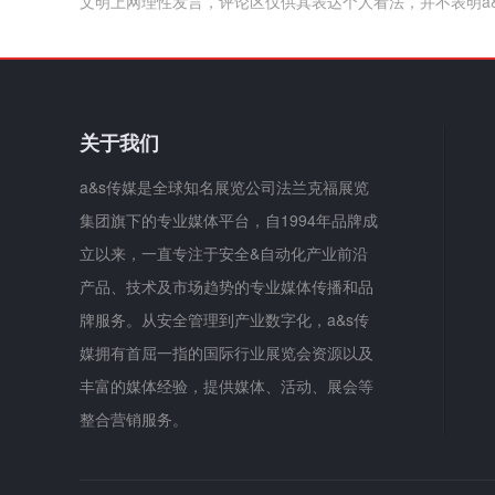
文明上网理性发言，评论区仅供其表达个人看法，并不表明a
关于我们
a&s传媒是全球知名展览公司法兰克福展览
集团旗下的专业媒体平台，自1994年品牌成
立以来，一直专注于安全&自动化产业前沿
产品、技术及市场趋势的专业媒体传播和品
牌服务。从安全管理到产业数字化，a&s传
媒拥有首屈一指的国际行业展览会资源以及
丰富的媒体经验，提供媒体、活动、展会等
整合营销服务。