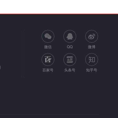
微信
QQ
微博
网
百家号
头条号
知乎号