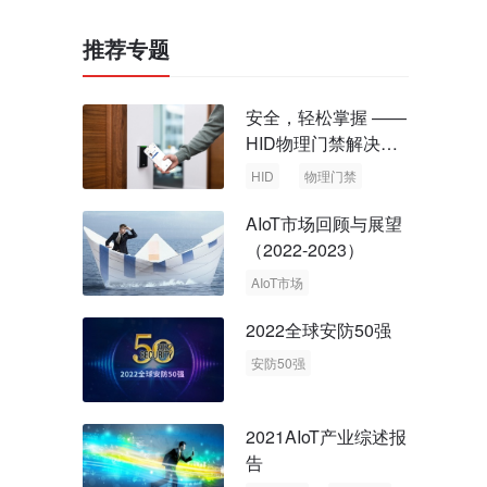
推荐专题
安全，轻松掌握 ——
HID物理门禁解决方
案，启动智慧安全新
HID
物理门禁
时代
AIoT市场回顾与展望
（2022-2023）
AIoT市场
回顾与展望
2022全球安防50强
安防50强
安防市场
安防行业
2021AIoT产业综述报
告