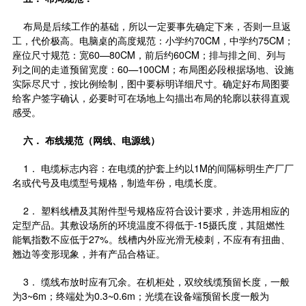
布局是后续工作的基础，所以一定要事先确定下来，否则一旦返
工，代价极高。电脑桌的高度规范：小学约70CM，中学约75CM；
座位尺寸规范：宽60—80CM，前后约60CM；排与排之间、列与
列之间的走道预留宽度：60—100CM；布局图必段根据场地、设施
实际尽尺寸，按比例绘制，图中要标明详细尺寸。确定好布局图要
给客户签字确认，必要时可在场地上勾描出布局的轮廓以获得直观
感受。
六．
布线规范（网线、电源线）
1． 电缆标志内容：在电缆的护套上约以1M的间隔标明生产厂厂
名或代号及电缆型号规格，制造年份，电缆长度。
2． 塑料线槽及其附件型号规格应符合设计要求，并选用相应的
定型产品。其敷设场所的环境温度不得低于-15摄氏度，其阻燃性
能氧指数不应低于27%。线槽内外应光滑无棱刺，不应有有扭曲、
翘边等变形现象，并有产品合格证。
3． 缆线布放时应有冗余。在机柜处，双绞线缆预留长度，一般
为3~6m；终端处为0.3~0.6m；光缆在设备端预留长度一般为