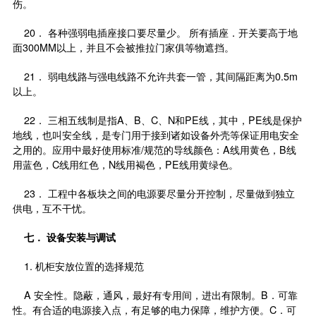
伤。
20． 各种强弱电插座接口要尽量少。 所有插座．开关要高于地
面300MM以上，并且不会被推拉门家俱等物遮挡。
21． 弱电线路与强电线路不允许共套一管，其间隔距离为0.5m
以上。
22． 三相五线制是指A、B、C、N和PE线，其中，PE线是保护
地线，也叫安全线，是专门用于接到诸如设备外壳等保证用电安全
之用的。应用中最好使用标准/规范的导线颜色：A线用黄色，B线
用蓝色，C线用红色，N线用褐色，PE线用黄绿色。
23． 工程中各板块之间的电源要尽量分开控制，尽量做到独立
供电，互不干忧。
七．
设备安装与调试
1. 机柜安放位置的选择规范
A 安全性。隐蔽，通风，最好有专用间，进出有限制。B．可靠
性。有合适的电源接入点，有足够的电力保障，维护方便。C．可