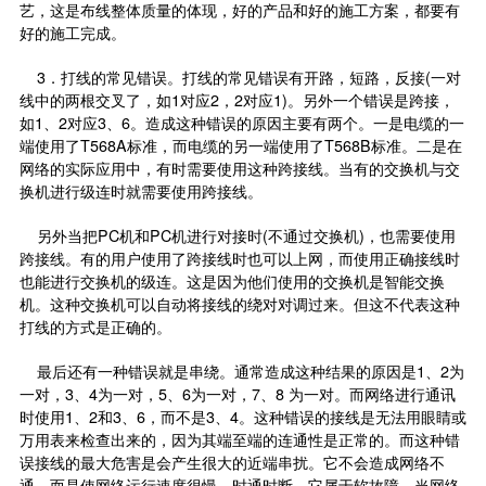
艺，这是布线整体质量的体现，好的产品和好的施工方案，都要有
好的施工完成。
3．打线的常见错误。打线的常见错误有开路，短路，反接(一对
线中的两根交叉了，如1对应2，2对应1)。另外一个错误是跨接，
如1、2对应3、6。造成这种错误的原因主要有两个。一是电缆的一
端使用了T568A标准，而电缆的另一端使用了T568B标准。二是在
网络的实际应用中，有时需要使用这种跨接线。当有的交换机与交
换机进行级连时就需要使用跨接线。
另外当把PC机和PC机进行对接时(不通过交换机)，也需要使用
跨接线。有的用户使用了跨接线时也可以上网，而使用正确接线时
也能进行交换机的级连。这是因为他们使用的交换机是智能交换
机。这种交换机可以自动将接线的绕对对调过来。但这不代表这种
打线的方式是正确的。
最后还有一种错误就是串绕。通常造成这种结果的原因是1、2为
一对，3、4为一对，5、6为一对，7、8 为一对。而网络进行通讯
时使用1、2和3、6，而不是3、4。这种错误的接线是无法用眼睛或
万用表来检查出来的，因为其端至端的连通性是正常的。而这种错
误接线的最大危害是会产生很大的近端串扰。它不会造成网络不
通，而是使网络运行速度很慢，时通时断。它属于软故障，当网络