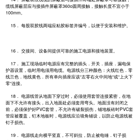
缆线屏蔽层应与接插件屏蔽罩360o圆周接触，接触长度不宜小于
100mm。
15． 每股双胶线两端应粘胶标签并编号，以便于安装和维护。
16． 交接间、设备间提供可靠的施工电源和接地装置。
17． 施工现场临时电源应有完整的插头．开关．插座．漏电保
护器设置，临时用电须用电缆。电源线分三种颜色：火线红色．零
线兰色．地线黄色．所有单向插座应该“左零右火中间地“或“上火下
零“连接。
18． 电源线管从地面下穿过时，必须使用套管连接紧密，在地
面下不允许有接头，出入地面处必须套用弯头。地面没有封闭之
前，必须保护好PVC套管，不允许有破裂损伤，铺地板砖时PVC套
管应被覆盖，钉木地板时，电源线应沿墙角铺设，以防止电源线被
钉子损伤。
19． 电源线走向横平竖直，不可斜拉，防止被电锤．钉子损