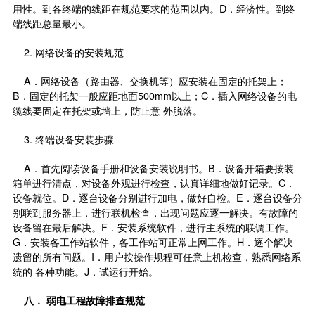
用性。到各终端的线距在规范要求的范围以内。D．经济性。到终
端线距总量最小。
2. 网络设备的安装规范
A．网络设备（路由器、交换机等）应安装在固定的托架上；
B．固定的托架一般应距地面500mm以上；C．插入网络设备的电
缆线要固定在托架或墙上，防止意 外脱落。
3. 终端设备安装步骤
A．首先阅读设备手册和设备安装说明书。B．设备开箱要按装
箱单进行清点，对设备外观进行检查，认真详细地做好记录。C．
设备就位。D．逐台设备分别进行加电，做好自检。E．逐台设备分
别联到服务器上，进行联机检查，出现问题应逐一解决。有故障的
设备留在最后解决。F．安装系统软件，进行主系统的联调工作。
G．安装各工作站软件，各工作站可正常上网工作。H．逐个解决
遗留的所有问题。I．用户按操作规程可任意上机检查，熟悉网络系
统的 各种功能。J．试运行开始。
八．
弱电工程故障排查规范