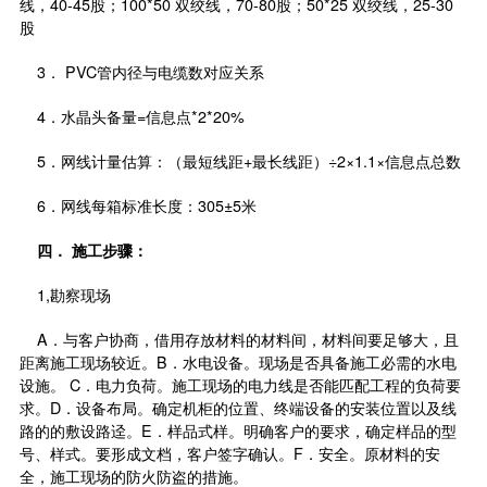
线，40-45股；100*50 双绞线，70-80股；50*25 双绞线，25-30
股
3． PVC管内径与电缆数对应关系
4．水晶头备量=信息点*2*20%
5．网线计量估算：（最短线距+最长线距）÷2×1.1×信息点总数
6．网线每箱标准长度：305±5米
四．
施工步骤：
1,勘察现场
A．与客户协商，借用存放材料的材料间，材料间要足够大，且
距离施工现场较近。B．水电设备。现场是否具备施工必需的水电
设施。 C．电力负荷。施工现场的电力线是否能匹配工程的负荷要
求。D．设备布局。确定机柜的位置、终端设备的安装位置以及线
路的的敷设路迳。E．样品式样。明确客户的要求，确定样品的型
号、样式。要形成文档，客户签字确认。F．安全。原材料的安
全，施工现场的防火防盗的措施。