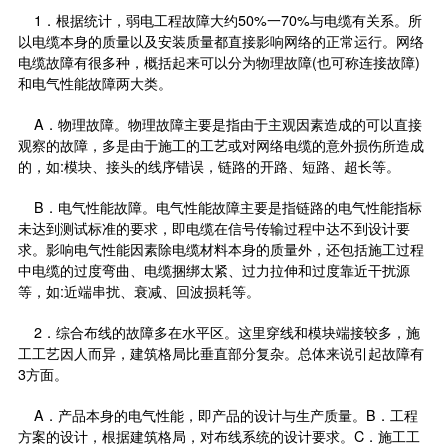
1．根据统计，弱电工程故障大约50%一70%与电缆有关系。所
以电缆本身的质量以及安装质量都直接影响网络的正常运行。网络
电缆故障有很多种，概括起来可以分为物理故障(也可称连接故障)
和电气性能故障两大类。
A．物理故障。物理故障主要是指由于主观因素造成的可以直接
观察的故障，多是由于施工的工艺或对网络电缆的意外损伤所造成
的，如:模块、接头的线序错误，链路的开路、短路、超长等。
B．电气性能故障。电气性能故障主要是指链路的电气性能指标
未达到测试标准的要求，即电缆在信号传输过程中达不到设计要
求。影响电气性能因素除电缆材料本身的质量外，还包括施工过程
中电缆的过度弯曲、电缆捆绑太紧、过力拉伸和过度靠近干扰源
等，如:近端串扰、衰减、回波损耗等。
2．综合布线的故障多在水平区。这里穿线和模块端接较多，施
工工艺因人而异，建筑格局比垂直部分复杂。总体来说引起故障有
3方面。
A．产品本身的电气性能，即产品的设计与生产质量。B．工程
方案的设计，根据建筑格局，对布线系统的设计要求。C．施工工