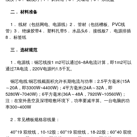
二．
材料准备
1． 线材（包括网电、电源线）2． 管材（包括槽板、PVC线
管）3． 绝缘胶带4． 塑料扎带5． 水晶头6． 接线板7． 电源排插
8． 标签纸
三．
选材规范
1．电源线：铜芯线按1 m2可以通过6~8A电流计算，即1m2可以
通过7A电流，220V电源约1.5千瓦。
铜芯电线:铜芯线截面积允许长期电流与功率：2.5平方毫米(15A
～20A，即3300W~4400W)；4平方毫米(24A～32A，即
5280W~7040W)；6平方毫米(36A～48A，7920W~10560W)；
注：在室外悬空及深埋暗敷环境下，功率要减半算。一台电脑的功
率300~400W
2．常见槽板规格容线量：
40*19 双绞线，10-12股；60*19 双绞线，18-22股；60*40 双绞