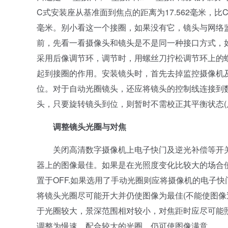
C式安装座从基准面到焦点的距离为17.562毫米，比
毫米。别小看这一个接圈，如果没有它，镜头与网络
前，先看一看摄像头和镜头是不是同一种接口方式，
采用后像调节环，调节时，用螺丝刀拧松调节环上的螺
起到接圈的作用。安装镜头时，首先去掉监控摄像机
位。对于自动光圈镜头，还应将镜头的控制线连接到
头，只要旋转镜头到位，则暂时不需校正其平衡状态(
调整镜头光圈与对焦
关闭高清数字摄像机上电子快门及逆光补偿等开关
器上的图像最佳。如果是在光照度变化比较大的场合使
置于OFF.如果选用了手动光圈则应将摄像机的电子快门
将镜头光圈尽可能开大并仍使图像为最佳(不能使图像
于光圈较大，景深范围相对较小，对焦距时应尽可能
调整为慢速，配合较大的光圈，仍可使图像满意。