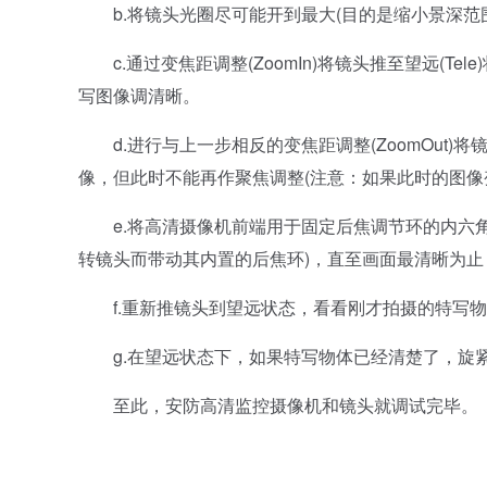
b.将镜头光圈尽可能开到最大(目的是缩小景深范
c.通过变焦距调整(ZoomIn)将镜头推至望远(Tel
写图像调清晰。
d.进行与上一步相反的变焦距调整(ZoomOut)将
像，但此时不能再作聚焦调整(注意：如果此时的图像
e.将高清摄像机前端用于固定后焦调节环的内六角
转镜头而带动其内置的后焦环)，直至画面最清晰为
f.重新推镜头到望远状态，看看刚才拍摄的特写物
g.在望远状态下，如果特写物体已经清楚了，旋紧
至此，安防高清监控摄像机和镜头就调试完毕。