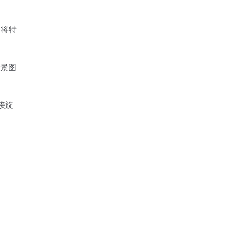
)将特
全景图
接旋