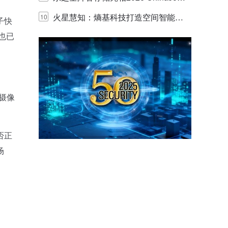
y，以海量数据底座赋能“与AI同游”新
火星慧知：熵基科技打造空间智能时
10
子快
也已
体验
代的认知中枢
摄像
否正
场