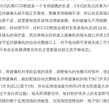
CS式距离CCD靶面多一个专用接圈的长度，CS式距焦点距离为12
监控摄像头就不能正常聚焦，图像变得模糊不清。所以在安装镜
如果不是，就需要根据具体情况增减接圈。有的摄像头不用接圈
丝，转动调节环，此时CCD靶面会相对安装基座向后(前)运动
及镜头的保护盖，然后将镜头轻轻旋入摄像机的镜头接口并使之
数字监控摄像机的自动光圈接口上，对于电动两可变镜头或三可
只有在后焦聚调整完毕后才需要最后校正其平衡状态)。
，将摄像机对准欲监视的场景，调整镜头的光圈与对焦环，使
用摄像机，最好配接自动光圈镜头并将摄像机的电子快门开关(E
开关(ELC)置于ON，并在应用现场最为明亮(环境光照度最大)
过于发白而过载)，镜头即调整完毕。装好防护罩并上好支架即
照顾到整个监视现场的清晰度。当现场照度降低时，电子快门将