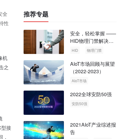
推荐专题
安全
特性
安全，轻松掌握 ——
HID物理门禁解决方
案，启动智慧安全新
HID
物理门禁
时代
像机
AIoT市场回顾与展望
击之
（2022-2023）
AIoT市场
回顾与展望
2022全球安防50强
安防50强
安防市场
安防行业
镜
2021AIoT产业综述报
C型接
告
同，