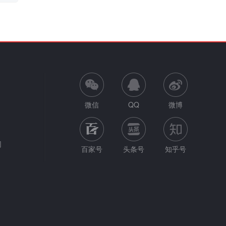
微信
QQ
微博
网
百家号
头条号
知乎号