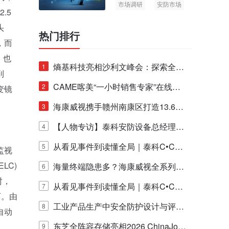
市场调研
安防市场
.5
AIoT
头
热门排行
，而
，也
熵基科技亮相沙利文峰会：探索全栈
1
到
脑机技术商业化生态新路径
CAME喀美“一小时销售专家”在线赋
2
变镜
能培训正式启动！
海康威视携手赣州南康区打造13.6公
3
里绿波网
【人物专访】泰科安防设备总经理张
4
宁解码安防出海新范式
从看见事件到读懂全局｜泰科C•CUR
5
监视
LC)
E IQ 3.20开启安防运营智能新时代
海量终端隐患多？海康威视全系列物
6
时，
联安全产品，四层守护更放心！
从看见事件到读懂全局｜泰科C•CUR
7
可。由
E IQ 3.20开启安防运营智能新时代
工业产品生产中安全防护设计与评估
8
自动
的实践与探讨
东芝全阵容存储亮相2026 ChinaJo
9