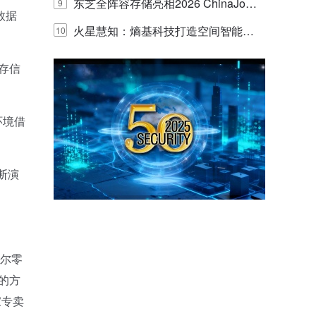
的实践与探讨
东芝全阵容存储亮相2026 ChinaJo
9
数据
y，以海量数据底座赋能“与AI同游”新
火星慧知：熵基科技打造空间智能时
10
体验
代的认知中枢
库存信
环境借
断演
尔零
济的方
家专卖