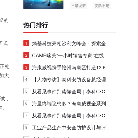
市场调研
安防市场
AIoT
义的
热门排行
互式
熵基科技亮相沙利文峰会：探索全栈
1
脑机技术商业化生态新路径
CAME喀美“一小时销售专家”在线赋
2
乎正处
能培训正式启动！
海康威视携手赣州南康区打造13.6公
3
在加大
里绿波网
【人物专访】泰科安防设备总经理张
4
宁解码安防出海新范式
从看见事件到读懂全局｜泰科C•CUR
5
测试，
E IQ 3.20开启安防运营智能新时代
海量终端隐患多？海康威视全系列物
6
确、
联安全产品，四层守护更放心！
从看见事件到读懂全局｜泰科C•CUR
7
E IQ 3.20开启安防运营智能新时代
工业产品生产中安全防护设计与评估
8