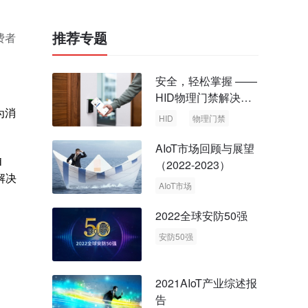
推荐专题
费者
安全，轻松掌握 ——
HID物理门禁解决方
为消
案，启动智慧安全新
HID
物理门禁
时代
AIoT市场回顾与展望
i
（2022-2023）
解决
AIoT市场
回顾与展望
2022全球安防50强
安防50强
安防市场
安防行业
2021AIoT产业综述报
告