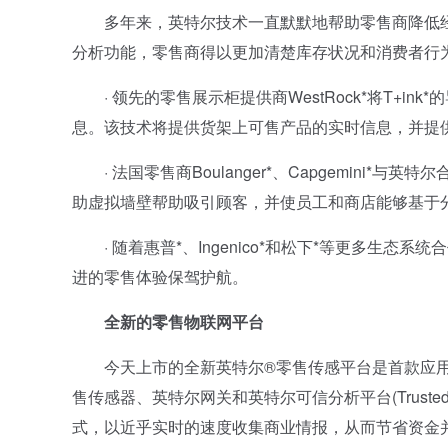
多年来，英特尔技术一直默默地帮助零售商降低经
分析功能，零售商得以更加清楚库存状况和消费者行
· 领先的零售展示柜提供商WestRock*将T+i
息。该技术将提供货架上可售产品的实时信息，并提
· 法国零售商Boulanger*、Capgemini
助虚拟墙壁帮助吸引顾客，并使员工和商店能够基于
· 随着惠普*、Ingenico*和松下*等更多生态
进的零售体验保驾护航。
全新的零售物联网平台
今天上市的全新英特尔®零售传感平台是首款应用
售传感器、英特尔网关和英特尔可信分析平台(Trusted An
式，以近乎实时的速度收集商业情报，从而节省资金并达成更高