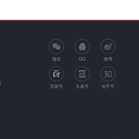
微信
QQ
微博
网
百家号
头条号
知乎号