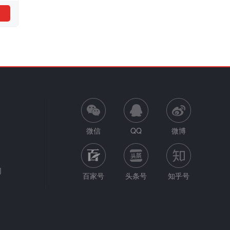
微信
QQ
微博
网
百家号
头条号
知乎号