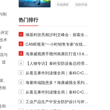
市场调研
安防市场
AIoT
与制
热门排行
系评定
熵基科技亮相沙利文峰会：探索全栈
1
技术
脑机技术商业化生态新路径
CAME喀美“一小时销售专家”在线赋
2
有
能培训正式启动！
海康威视携手赣州南康区打造13.6公
3
物流与
。提
里绿波网
【人物专访】泰科安防设备总经理张
4
宁解码安防出海新范式
从看见事件到读懂全局｜泰科C•CUR
5
据、
E IQ 3.20开启安防运营智能新时代
海量终端隐患多？海康威视全系列物
6
进相
联安全产品，四层守护更放心！
从看见事件到读懂全局｜泰科C•CUR
7
E IQ 3.20开启安防运营智能新时代
工业产品生产中安全防护设计与评估
8
造和