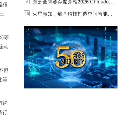
的实践与探讨
东芝全阵容存储亮相2026 ChinaJo
9
流程
三
y，以海量数据底座赋能“与AI同游”新
火星慧知：熵基科技打造空间智能时
10
体验
代的认知中枢
%)等
蓬勃
。
不但
化等
有裨
些行