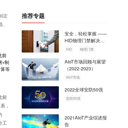
推荐专题
制定
造、
安全，轻松掌握 ——
HID物理门禁解决方
案，启动智慧安全新
HID
物理门禁
时代
此前
AIoT市场回顾与展望
网+制
（2022-2023）
计算等
AIoT市场
回顾与展望
2022全球安防50强
此前
安防50强
体系，
安防市场
安防行业
为
2021AIoT产业综述报
分工
告