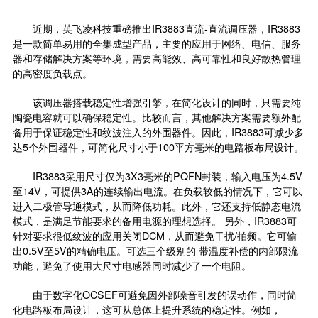
近期，英飞凌科技重磅推出IR3883直流-直流调压器，IR3883
是一款简单易用的全集成型产品，主要的应用于网络、电信、服务
器和存储解决方案等环境，需要高能效、高可靠性和良好散热管理
的高密度负载点。
该调压器搭载稳定性增强引擎，在简化设计的同时，只需要纯
陶瓷电容就可以确保稳定性。比较而言，其他解决方案需要额外配
备用于保证稳定性和纹波注入的外围器件。因此，IR3883可减少多
达5个外围器件，可简化尺寸小于100平方毫米的电路板布局设计。
IR3883采用尺寸仅为3X3毫米的PQFN封装，输入电压为4.5V
至14V，可提供3A的连续输出电流。在负载较低的情况下，它可以
进入二极管导通模式，从而降低功耗。此外，它还支持低静态电流
模式，是满足节能要求的备用电源的理想选择。 另外，IR3883可
针对要求很低纹波的应用关闭DCM，从而避免干扰/拍频。它可输
出0.5V至5V的精确电压。可选三个级别的 带温度补偿的内部限流
功能，避免了使用大尺寸电感器同时减少了一个电阻。
由于数字化OCSEF可避免因外部噪音引发的误动作，同时简
化电路板布局设计，这可从总体上提升系统的稳定性。例如，