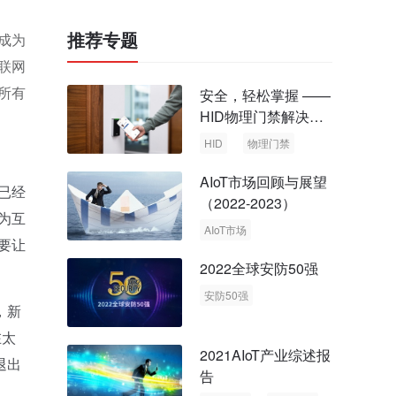
推荐专题
成为
联网
所有
安全，轻松掌握 ——
HID物理门禁解决方
案，启动智慧安全新
HID
物理门禁
时代
AIoT市场回顾与展望
已经
（2022-2023）
为互
AIoT市场
要让
回顾与展望
2022全球安防50强
安防50强
，新
安防市场
安防行业
在太
2021AIoT产业综述报
退出
告