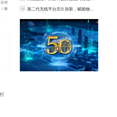
！任何
偿！敬
代的认知中枢
第二代无线平台历久弥新，赋能物联
10
网创新迭代
售打