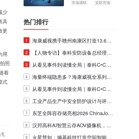
市场调研
安防市场
AIoT
减少
热门排行
商具
放更
海康威视携手赣州南康区打造13.6公
1
里绿波网
【人物专访】泰科安防设备总经理张
2
为用
是拍照
宁解码安防出海新范式
从看见事件到读懂全局｜泰科C•CUR
3
随着
E IQ 3.20开启安防运营智能新时代
海量终端隐患多？海康威视全系列物
4
模式
联安全产品，四层守护更放心！
从看见事件到读懂全局｜泰科C•CUR
5
E IQ 3.20开启安防运营智能新时代
工业产品生产中安全防护设计与评估
6
的实践与探讨
东芝全阵容存储亮相2026 ChinaJo
7
y，以海量数据底座赋能“与AI同游”新
汉邦高科AI智慧云存AOV摄像机，三
8
为无
体验
目太阳能多摄球机
火星慧知：熵基科技打造空间智能时
9