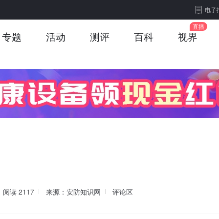
电子
专题
活动
测评
百科
视界
阅读
2117
来源：安防知识网
评论区