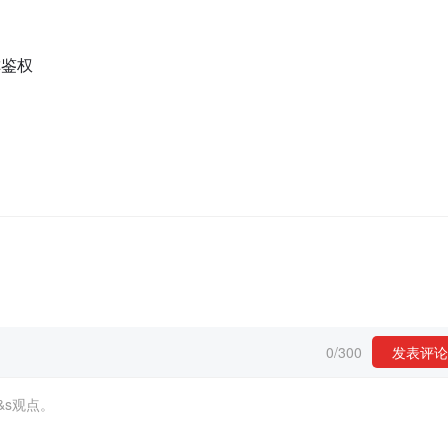
称鉴权
0
/
300
发表评论
&s观点。