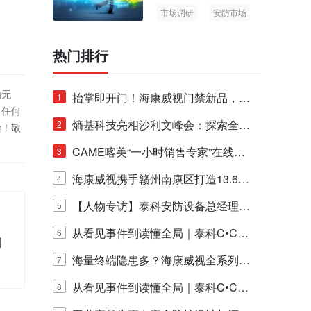
市场调研
安防市场
AIoT
热门排行
为无
抬掌即开门！海康威视门禁新品，不
1
！任何
止认人脸，更认"掌"中静脉！
熵基科技亮相沙利文峰会：探索全栈
2
偿！敬
脑机技术商业化生态新路径
CAME喀美“一小时销售专家”在线赋
3
能培训正式启动！
海康威视携手赣州南康区打造13.6公
4
里绿波网
【人物专访】泰科安防设备总经理张
5
宁解码安防出海新范式
从看见事件到读懂全局｜泰科C•CUR
6
周
E IQ 3.20开启安防运营智能新时代
海量终端隐患多？海康威视全系列物
7
联安全产品，四层守护更放心！
从看见事件到读懂全局｜泰科C•CUR
8