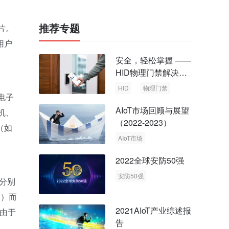
推荐专题
片。
用户
安全，轻松掌握 ——
HID物理门禁解决方
案，启动智慧安全新
HID
物理门禁
电子
时代
AIoT市场回顾与展望
机、
（2022-2023）
（如
AIoT市场
回顾与展望
2022全球安防50强
安防50强
，分别
安防市场
安防行业
S）而
2021AIoT产业综述报
由于
告