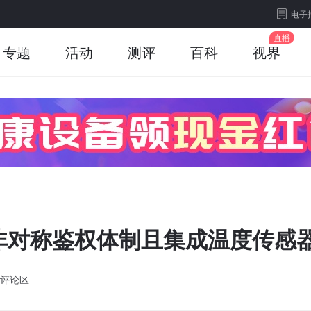
电子
专题
活动
测评
百科
视界
非对称鉴权体制且集成温度传感
评论区