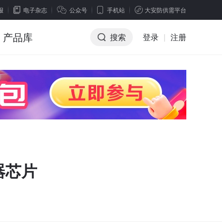
报
电子杂志
公众号
手机站
大安防供需平台
产品库
搜索
登录
|
注册
器芯片