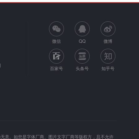
微信
QQ
微博
网
百家号
头条号
知乎号
为无意。如您是字体厂商、图片文字厂商等版权方，且不允许