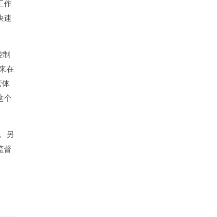
工作
快速
控制
来在
营体
这个
。另
监督