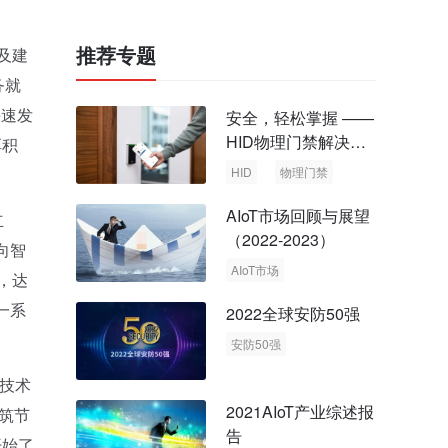
推荐专题
及建
务就
快速发
安全，轻松掌握 ——
HID物理门禁解决方
厚积
案，启动智慧安全新
HID
物理门禁
时代
AIoT市场回顾与展望
立
（2022-2023）
向智
AIoT市场
，达
回顾与展望
一系
2022全球安防50强
安防50强
安防市场
安防行业
P技术
2021AIoT产业综述报
筑节
告
开始了