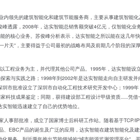
行业内领先的建筑智能化和建筑节能服务商，主要从事建筑智能化
峰透露，2008年，达实智能总销售额突破4亿元，仅智能化业
智能的核心业务。苏俊峰分析表示，达实智能之所以能在这几年
一片天”，主要得益于公司最初的战略布局及前期几个阶段的深
司以工程业务为主，并代理其他公司产品。1995年，达实智能设
探索与实践之路；1998年到2002年是达实智能走向自主研发并
圳市批准设立了深圳市自动化工程技术研究开发中心；1999年
科技成果鉴定；同期，获得建设部工程设计甲级资质......凭借
达实智能迅速建立了自己的优势地位。
人事部批准，成立了国家博士后科研工作站。随着基于TCP/I
品、EBC产品的诞生及广泛的应用，达实智能在建筑智能化及建
化服务，到近两年推出节能领域的“城市能源监测管理平台”，