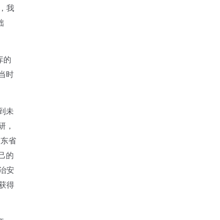
，我
础
库的
当时
到未
研，
广东省
己的
治安
获得