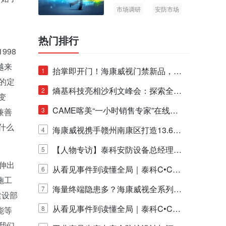
市场调研
安防市场
AIoT
热门排行
998
越来
抬掌即开门！海康威视门禁新品，不
1
的定
止认人脸，更认"掌"中静脉！
熵基科技亮相沙利文峰会：探索全栈
2
变
脑机技术商业化生态新路径
CAME喀美“一小时销售专家”在线赋
3
兼善
什么
能培训正式启动！
海康威视携手赣州南康区打造13.6公
4
里绿波网
【人物专访】泰科安防设备总经理张
5
伸出
宁解码安防出海新范式
从看见事件到读懂全局｜泰科C•CUR
6
施工
E IQ 3.20开启安防运营智能新时代
海量终端隐患多？海康威视全系列物
7
建设部
联安全产品，四层守护更放心！
从看见事件到读懂全局｜泰科C•CUR
8
能等
我们