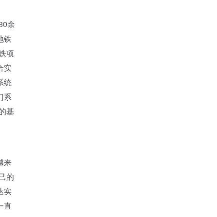
0余
地铁
铁项
合实
系统
门系
的基
越来
己的
达实
一直