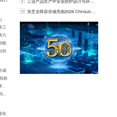
E IQ 3.20开启安防运营智能新时代
工业产品生产中安全防护设计与评估
9
的实践与探讨
东芝全阵容存储亮相2026 ChinaJo
10
出
y，以海量数据底座赋能“与AI同游”新
第三
体验
第六
智能
由自
。
形成
投标
解，
示。
能化