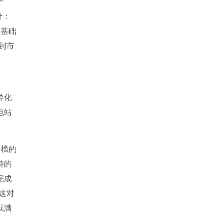
产
针：
通基础
到市
异化
电站
门槛的
特的
完成
这对
以满