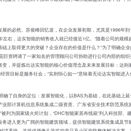
。
的必然。苏俊峰回忆道，在企业发展初期，尤其是1996年到1
年左右，达实智能的销售收入就已经接近1亿。“随着公司的规模
基础上取得更大的突破？企业存在的价值是什么？”为了明确企业
司花巨资聘请了一家知名的管理顾问公司协助进行公司内部的组织
转变，并提炼出达实智能的核心价值理念及未来发展目标：达则
的经营目标是服务社会；“实则恒心如一”意味着无论达实智能进入
明确了自身的定位：发展智能化，以BAS为基础，在此基础上延
产业部计算机信息系统集成二级资质、广东省安全技术防范系统
统”被列为国家级火炬计划，“DHC智能家居布线箱”列入科技部、
业务进入更为广阔的智能建筑领域，提供智能建筑系统集成及节
防对讲系统，并提供摄像头等监控产品及小区安防整体解决方案。