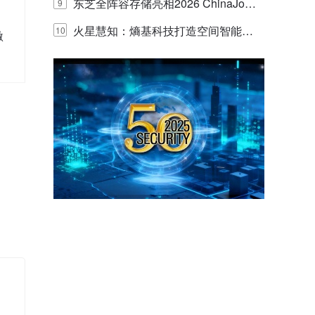
的实践与探讨
东芝全阵容存储亮相2026 ChinaJo
9
y，以海量数据底座赋能“与AI同游”新
火星慧知：熵基科技打造空间智能时
10
激
体验
代的认知中枢