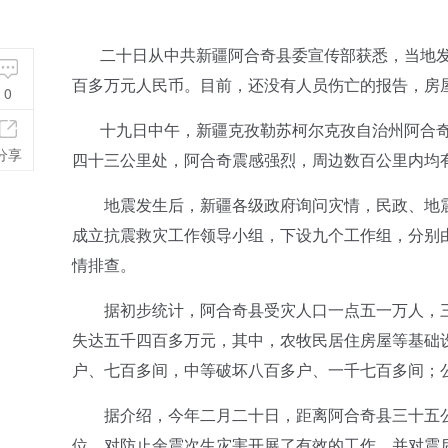
二十日从中共新疆阿合奇县委宣传部获悉，当地发
百多万元人民币。目前，还没有人员伤亡的报告，房
0
十九日中午，新疆克孜勒苏柯尔克孜自治州阿合奇
分享
四十三公里处，阿合奇震感强烈，周边数百公里内均
地震发生后，新疆各级政府询问灾情，民政、地震
成立抗震救灾工作领导小组，下设九个工作组，分别
情排查。
据初步统计，阿合奇县受灾人口一点五一万人，三
失达五千四百多万元，其中，农牧民居住房屋等基础
户、七百多间，中等破坏八百多户、一千七百多间；
据介绍，今年二月二十日，距离阿合奇县三十五公
位，对防止余震次生灾害开展了有效的工作，并对震