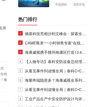
市场调研
安防市场
AIoT
热门排行
居房
熵基科技亮相沙利文峰会：探索全栈
1
脑机技术商业化生态新路径
CAME喀美“一小时销售专家”在线赋
2
能培训正式启动！
海康威视携手赣州南康区打造13.6公
3
里绿波网
【人物专访】泰科安防设备总经理张
4
为无
宁解码安防出海新范式
从看见事件到读懂全局｜泰科C•CUR
5
！任何
偿！敬
E IQ 3.20开启安防运营智能新时代
海量终端隐患多？海康威视全系列物
6
联安全产品，四层守护更放心！
从看见事件到读懂全局｜泰科C•CUR
7
E IQ 3.20开启安防运营智能新时代
工业产品生产中安全防护设计与评估
8