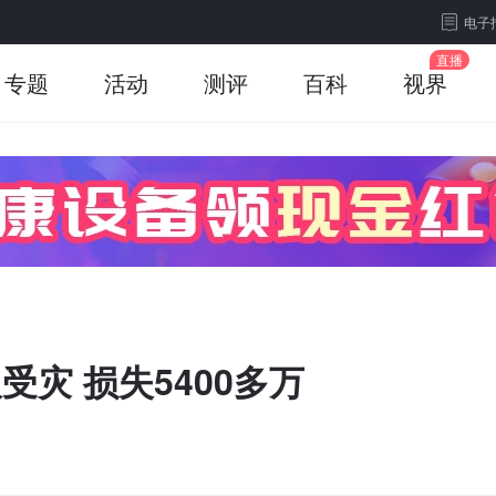
电子
专题
活动
测评
百科
视界
受灾 损失5400多万