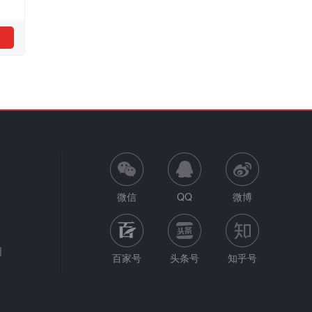
微信
QQ
微博
网
百家号
头条号
知乎号