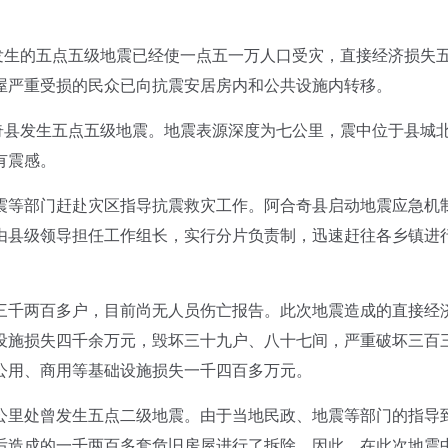
生的五点五级地震已经使一点五一万人口受灾，直接经济损失
屋严重受损的民众已向抗震安居房内和公共设施内转移。
县发生五点五级地震。地震表源深度为七公里，震中位于县城
有震感。
等部门赶赴灾区指导抗震救灾工作。阿合奇县启动地震应急机
由县级领导担任工作组长，实行分片负责制，迅速赶往各乡镇进
千两百多户，目前尚无人员伤亡报告。此次地震造成的直接经
设施损失四千余万元，毁坏三十九户、八十七间，严重破坏三百
公用、商用等基础设施损失一千四百多万元。
里处曾发生五点二级地震。由于当地民政、地震等部门的指导
后造成的一千两百多套危旧房屋进行了拆除。因此，在此次地震