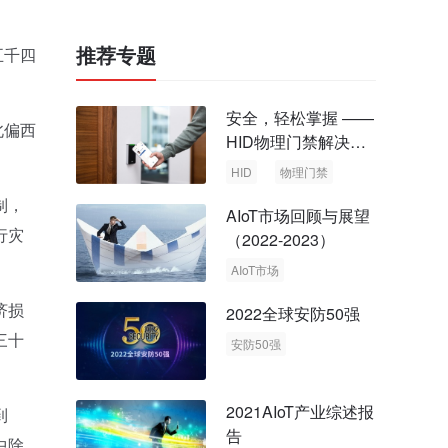
推荐专题
五千四
安全，轻松掌握 ——
北偏西
HID物理门禁解决方
案，启动智慧安全新
HID
物理门禁
时代
制，
AIoT市场回顾与展望
行灾
（2022-2023）
AIoT市场
回顾与展望
济损
2022全球安防50强
三十
安防50强
安防市场
安防行业
2021AIoT产业综述报
到
告
中除