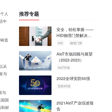
推荐专题
别个人
活中
安全，轻松掌握 ——
HID物理门禁解决方
在铸造
案，启动智慧安全新
HID
物理门禁
时代
AIoT市场回顾与展望
（2022-2023）
以从
AIoT市场
发与
回顾与展望
2022全球安防50强
安防50强
烦与
安防市场
安防行业
美国国
2021AIoT产业综述报
面和材
告