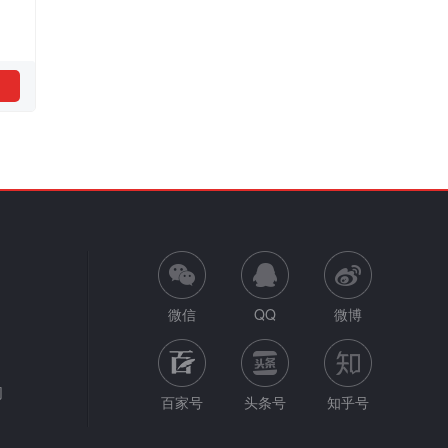
微信
QQ
微博
网
百家号
头条号
知乎号