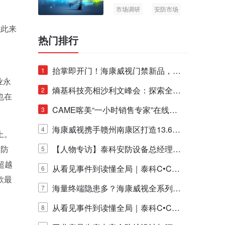
市场调研
安防市场
AIoT
以此来
热门排行
抬掌即开门！海康威视门禁新品，不
1
业永
止认人脸，更认"掌"中静脉！
熵基科技亮相沙利文峰会：探索全栈
2
也在
脑机技术商业化生态新路径
CAME喀美“一小时销售专家”在线赋
3
能培训正式启动！
海康威视携手赣州南康区打造13.6公
4
上。
、防
里绿波网
【人物专访】泰科安防设备总经理张
5
超越
宁解码安防出海新范式
从看见事件到读懂全局｜泰科C•CUR
6
款最
E IQ 3.20开启安防运营智能新时代
海量终端隐患多？海康威视全系列物
7
联安全产品，四层守护更放心！
从看见事件到读懂全局｜泰科C•CUR
8