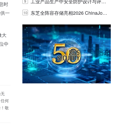
E IQ 3.20开启安防运营智能新时代
工业产品生产中安全防护设计与评估
9
息时
提供一
的实践与探讨
东芝全阵容存储亮相2026 ChinaJo
10
y，以海量数据底座赋能“与AI同游”新
做大
体验
位中
为无
！任何
偿！敬