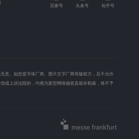
网
百家号
头条号
知乎号
为无意。如您是字体厂商、图片文字厂商等版权方，且不允许
赔偿或上诉法院的，均视为新型网络碰瓷及敲诈勒索，将不予