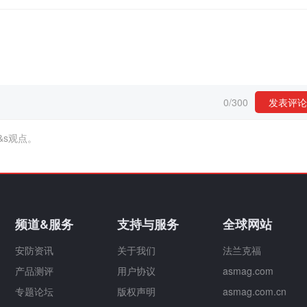
0
/
300
发表评论
&s观点。
频道&服务
支持与服务
全球网站
安防资讯
关于我们
法兰克福
产品测评
用户协议
asmag.com
专题论坛
版权声明
asmag.com.cn