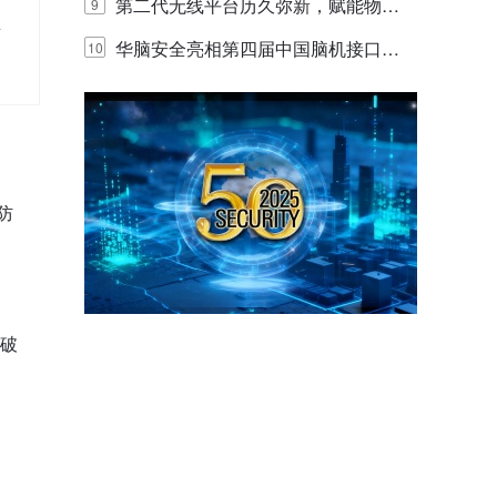
体验
代的认知中枢
第二代无线平台历久弥新，赋能物联
9
所
网创新迭代
华脑安全亮相第四届中国脑机接口大
10
赛 工业安全脑机接口技术赢行业顶级
专家关注
防
突破