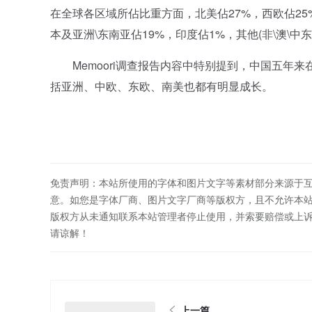
在全球各区域所佔比重方面，北美佔27%，西欧佔25%
本及亚洲\东南亚佔19%，印度佔1%，其他(非\澳\中东
Memoori调查报告内容中特别提到，中国五年来
括亚洲、中欧、东欧、南美也都有明显成长。
免责声明：本站所使用的字体和图片文字等素材部分来源于
意。如您是字体厂商、图片文字厂商等版权方，且不允许本
版权方从未通知联系本站管理者停止使用，并索要赔偿或上
请谅解！
上一篇