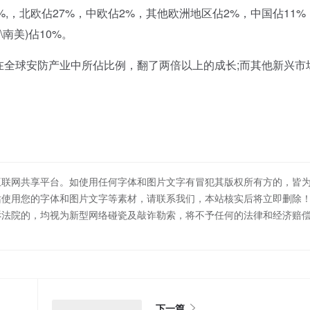
,，北欧佔27%，中欧佔2%，其他欧洲地区佔2%，中国佔11%
\南美)佔10%。
在全球安防产业中所佔比例，翻了两倍以上的成长;而其他新兴市
互联网共享平台。如使用任何字体和图片文字有冒犯其版权所有方的，皆
站使用您的字体和图片文字等素材，请联系我们，本站核实后将立即删除
诉法院的，均视为新型网络碰瓷及敲诈勒索，将不予任何的法律和经济赔
下一篇