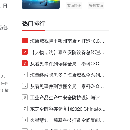
，日
市场调研
安防市场
AIoT
热门排行
场包
海康威视携手赣州南康区打造13.6公
1
里绿波网
【人物专访】泰科安防设备总经理张
2
宁解码安防出海新范式
从看见事件到读懂全局｜泰科C•CUR
3
E IQ 3.20开启安防运营智能新时代
海量终端隐患多？海康威视全系列物
4
为无
！任何
联安全产品，四层守护更放心！
从看见事件到读懂全局｜泰科C•CUR
5
偿！敬
E IQ 3.20开启安防运营智能新时代
工业产品生产中安全防护设计与评估
6
的实践与探讨
东芝全阵容存储亮相2026 ChinaJo
7
y，以海量数据底座赋能“与AI同游”新
火星慧知：熵基科技打造空间智能时
8