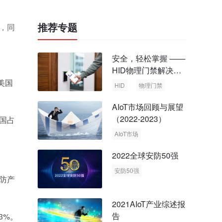
推荐专题
，同
安全，轻松掌握 ——
HID物理门禁解决方
案，启动智慧安全新
美国
HID
物理门禁
时代
AIoT市场回顾与展望
（2022-2023）
中国占
AIoT市场
回顾与展望
2022全球安防50强
安防50强
安防产
安防市场
安防行业
2021AIoT产业综述报
告
3%。