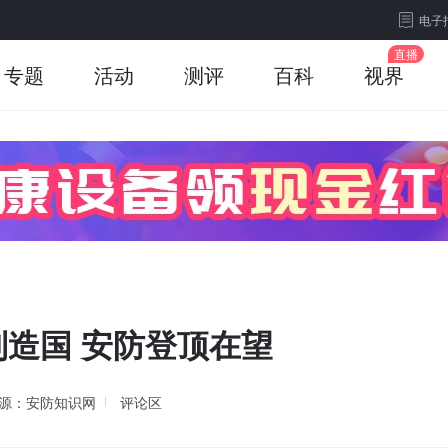
电子
专题
活动
测评
百科
视界
造国 安防登顶在望
源：安防知识网
评论区