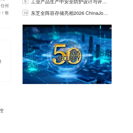
E IQ 3.20开启安防运营智能新时代
工业产品生产中安全防护设计与评估
9
！任何
偿！敬
的实践与探讨
东芝全阵容存储亮相2026 ChinaJo
10
y，以海量数据底座赋能“与AI同游”新
体验
样
控