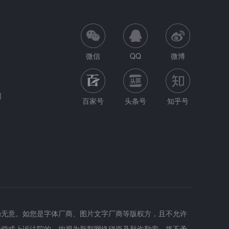
微信
QQ
微博
网
百家号
头条号
知乎号
为无意。如您是字体厂商、图片文字厂商等版权方，且不允许
赔偿或上诉法院的，均视为新型网络碰瓷及敲诈勒索，将不予