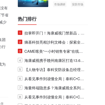
市场调研
安防市场
，没有
AIoT
可节省
热门排行
减少
抬掌即开门！海康威视门禁新品，不
1
集团
止认人脸，更认"掌"中静脉！
熵基科技亮相沙利文峰会：探索全栈
2
力行
脑机技术商业化生态新路径
CAME喀美“一小时销售专家”在线赋
3
能培训正式启动！
海康威视携手赣州南康区打造13.6公
4
成为
里绿波网
【人物专访】泰科安防设备总经理张
5
宁解码安防出海新范式
从看见事件到读懂全局｜泰科C•CUR
6
E IQ 3.20开启安防运营智能新时代
海量终端隐患多？海康威视全系列物
7
联安全产品，四层守护更放心！
从看见事件到读懂全局｜泰科C•CUR
8
为无