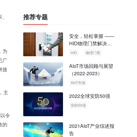
推荐专题
炭、
安全，轻松掌握 ——
HID物理门禁解决方
案，启动智慧安全新
，为
HID
物理门禁
时代
已广
AIoT市场回顾与展望
拼接
（2022-2023）
AIoT市场
回顾与展望
，主
2022全球安防50强
安防50强
安防市场
安防行业
可以令
效的
2021AIoT产业综述报
告