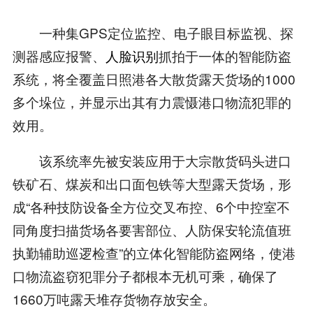
一种集GPS定位监控、电子眼目标监视、探
测器感应报警、
人脸识别
抓拍于一体的智能防盗
系统，将全覆盖日照港各大散货露天货场的1000
多个垛位，并显示出其有力震慑港口物流犯罪的
效用。
该系统率先被安装应用于大宗散货码头进口
铁矿石、煤炭和出口面包铁等大型露天货场，形
成“各种技防设备全方位交叉布控、6个中控室不
同角度扫描货场各要害部位、人防保安轮流值班
执勤辅助巡逻检查”的立体化智能防盗网络，使港
口物流盗窃犯罪分子都根本无机可乘，确保了
1660万吨露天堆存货物存放安全。