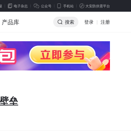
报
电子杂志
公众号
手机站
大安防供需平台
产品库
搜索
登录
|
注册
清壁垒