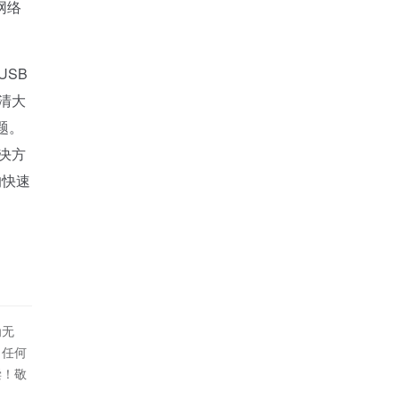
网络
USB
清大
题。
决方
的快速
为无
！任何
偿！敬