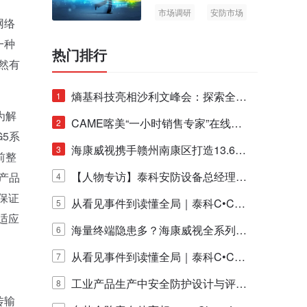
市场调研
安防市场
网络
AIoT
一种
热门排行
然有
熵基科技亮相沙利文峰会：探索全栈
1
为解
脑机技术商业化生态新路径
CAME喀美“一小时销售专家”在线赋
2
5系
能培训正式启动！
海康威视携手赣州南康区打造13.6公
3
前整
里绿波网
【人物专访】泰科安防设备总经理张
产品
4
保证
宁解码安防出海新范式
从看见事件到读懂全局｜泰科C•CUR
5
适应
E IQ 3.20开启安防运营智能新时代
海量终端隐患多？海康威视全系列物
6
联安全产品，四层守护更放心！
从看见事件到读懂全局｜泰科C•CUR
7
E IQ 3.20开启安防运营智能新时代
工业产品生产中安全防护设计与评估
8
传输