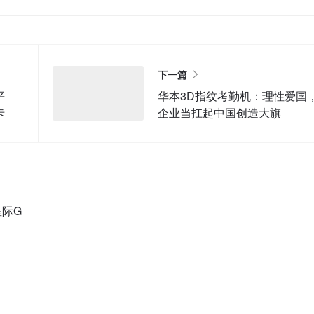
下一篇
平
华本3D指纹考勤机：理性爱国
卡
企业当扛起中国创造大旗
星际G