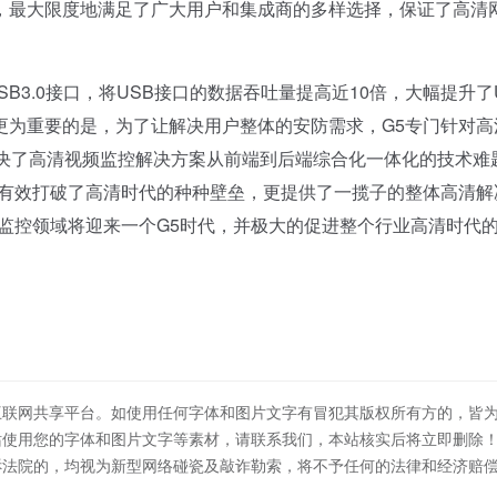
，最大限度地满足了广大用户和集成商的多样选择，保证了高清
3.0接口，将USB接口的数据吞吐量提高近10倍，大幅提升了
更为重要的是，为了让解决用户整体的安防需求，G5专门针对高
统，完美解决了高清视频监控解决方案从前端到后端综合化一体化的技术难
仅有效打破了高清时代的种种壁垒，更提供了一揽子的整体高清解
监控领域将迎来一个G5时代，并极大的促进整个行业高清时代
互联网共享平台。如使用任何字体和图片文字有冒犯其版权所有方的，皆
站使用您的字体和图片文字等素材，请联系我们，本站核实后将立即删除
诉法院的，均视为新型网络碰瓷及敲诈勒索，将不予任何的法律和经济赔