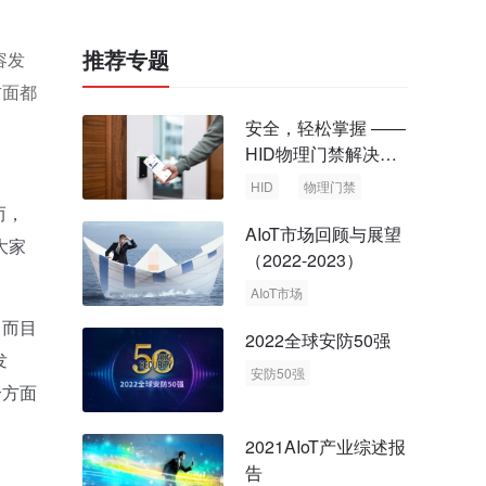
推荐专题
容发
方面都
安全，轻松掌握 ——
HID物理门禁解决方
案，启动智慧安全新
HID
物理门禁
时代
而，
AIoT市场回顾与展望
大家
（2022-2023）
AIoT市场
回顾与展望
。而目
2022全球安防50强
发
安防50强
个方面
安防市场
安防行业
2021AIoT产业综述报
告