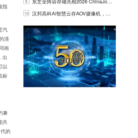
的实践与探讨
东芝全阵容存储亮相2026 ChinaJo
9
核指
y，以海量数据底座赋能“与AI同游”新
汉邦高科AI智慧云存AOV摄像机，三
10
体验
目太阳能多摄球机
是汽
的清
同画
，出
可以
鼠标
的兼
能共
时代的