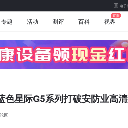
电子
专题
活动
测评
百科
视界
蓝色星际G5系列打破安防业高
论区