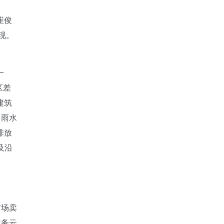
崔俊
现。
一
区差
建筑
、雨水
排放
及沿
市场卖
政务云