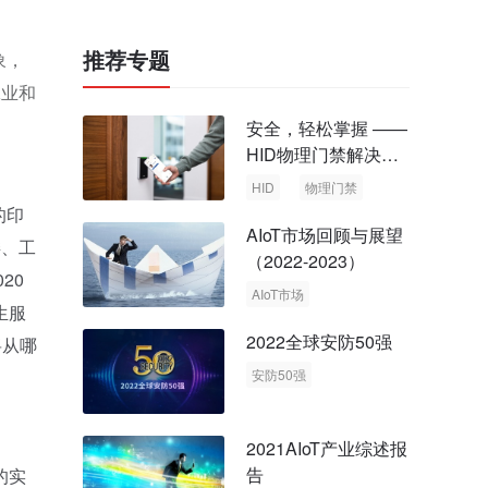
推荐专题
象，
工业和
安全，轻松掌握 ——
HID物理门禁解决方
案，启动智慧安全新
HID
物理门禁
时代
的印
AIoT市场回顾与展望
委、工
（2022-2023）
20
AIoT市场
生服
回顾与展望
2022全球安防50强
将从哪
安防50强
安防市场
安防行业
2021AIoT产业综述报
告
的实