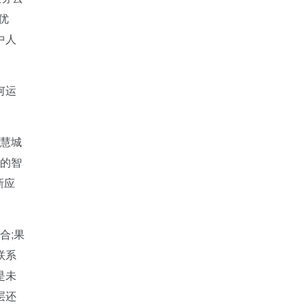
优
中人
。
何运
智慧城
域的智
新应
合;果
联系
是未
层还