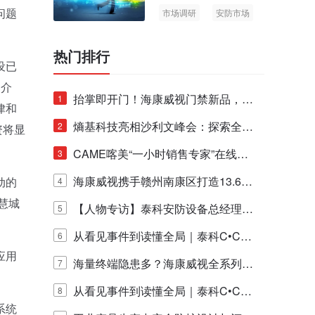
问题
市场调研
安防市场
AIoT
热门排行
设已
是介
抬掌即开门！海康威视门禁新品，不
1
律和
止认人脸，更认"掌"中静脉！
熵基科技亮相沙利文峰会：探索全栈
2
资将显
脑机技术商业化生态新路径
CAME喀美“一小时销售专家”在线赋
3
能培训正式启动！
海康威视携手赣州南康区打造13.6公
动的
4
慧城
里绿波网
【人物专访】泰科安防设备总经理张
5
宁解码安防出海新范式
从看见事件到读懂全局｜泰科C•CUR
6
应用
E IQ 3.20开启安防运营智能新时代
海量终端隐患多？海康威视全系列物
7
联安全产品，四层守护更放心！
从看见事件到读懂全局｜泰科C•CUR
8
系统