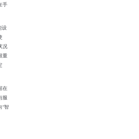
在手
能设
使
状况
很重
定
据在
与服
“智