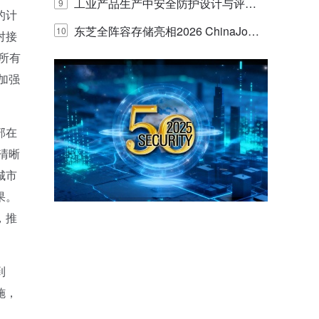
E IQ 3.20开启安防运营智能新时代
工业产品生产中安全防护设计与评估
9
的计
的实践与探讨
东芝全阵容存储亮相2026 ChinaJo
10
对接
盖所有
y，以海量数据底座赋能“与AI同游”新
加强
体验
部在
清晰
城市
果。
，推
到
施，