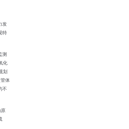
力发
现特
监测
氧化
规划
监管体
的不
。
动原
成