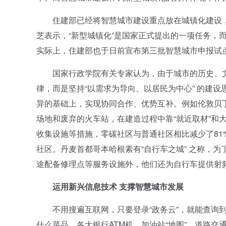
住建部已经将智慧城市建设重点放在城镇化建设，
芝表示，“新型城镇化”是国家正式提出的一项任务，
实际上，住建部也于日前宣布第三批智慧城市申报试
国家行政学院有关专家认为，由于城市的历史、文
律，而是坚持“以需求为导向、以居民为中心” 的建
异的基础上，实现协同合作、优势互补。例如伦敦贝
场地和废弃的火车站，在建造过程中靠“就近取材”和
收集设施等措施，零碳社区与普通社区相比减少了81
社区。丹麦首都哥本哈根素有“自行车之城” 之称，为
途配备修理点等服务设施外，他们还为自行车提供射
运用新兴信息技术 支撑智慧城市发展
不用搜遍互联网，只要登录“政务云”，就能查询到
什么菜品、各大银行ATM机、加油站“地图”、道路交