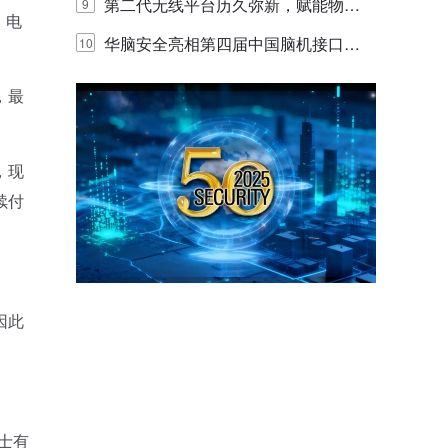
体验
代的认知中枢
第二代无线平台历久弥新，赋能物联
9
、电
网创新迭代
华脑安全亮相第四届中国脑机接口大
10
赛 工业安全脑机接口技术赢行业顶级
，最
专家关注
，现
续付
因此
士有