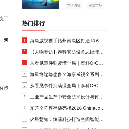
市场调研
安防市场
AIoT
统工
热门排行
、
阿
海康威视携手赣州南康区打造13.6公
1
里绿波网
【人物专访】泰科安防设备总经理张
2
。
宁解码安防出海新范式
从看见事件到读懂全局｜泰科C•CUR
3
E IQ 3.20开启安防运营智能新时代
海量终端隐患多？海康威视全系列物
4
联安全产品，四层守护更放心！
从看见事件到读懂全局｜泰科C•CUR
5
有传
E IQ 3.20开启安防运营智能新时代
工业产品生产中安全防护设计与评估
6
的实践与探讨
东芝全阵容存储亮相2026 ChinaJo
7
y，以海量数据底座赋能“与AI同游”新
火星慧知：熵基科技打造空间智能时
8