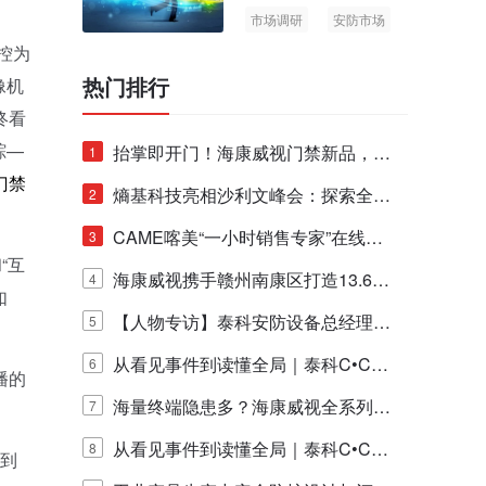
市场调研
安防市场
AIoT
控为
热门排行
像机
终看
踪—
抬掌即开门！海康威视门禁新品，不
1
门禁
止认人脸，更认"掌"中静脉！
熵基科技亮相沙利文峰会：探索全栈
2
脑机技术商业化生态新路径
CAME喀美“一小时销售专家”在线赋
3
“互
能培训正式启动！
海康威视携手赣州南康区打造13.6公
4
如
里绿波网
【人物专访】泰科安防设备总经理张
5
宁解码安防出海新范式
从看见事件到读懂全局｜泰科C•CUR
6
播的
E IQ 3.20开启安防运营智能新时代
海量终端隐患多？海康威视全系列物
7
联安全产品，四层守护更放心！
从看见事件到读懂全局｜泰科C•CUR
8
0到