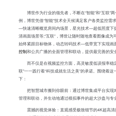
博世作为行业的领先者，不断在“智能”和“互联”
例，博世凭借“智能”技术全天候满足客户各类监控需
—快速清晰概览房间内场景，星光技术—超低照度下
清画面场景等;“互联”，博世让随时随地查看图像成
始终紧跟目标物体，动态转码技术—低带宽下实现画
控制
和公共广播的全面管理和联动，提供最完善的安
而不仅是在视频监控方面，高灵敏度低误报率稳定的
联”一一践行着“科技成就生活之美”的承诺。围绕着
下：
把智慧城市搬到你眼前：通过博世集成平台实现对
管理和联动，并生动地通过模拟事件的超大沙盘与专
震撼的视觉体验：直观感受极致细节的4K超高清摄