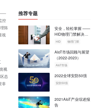
推荐专题
——
监控
经理陈
安全，轻松掌握 ——
HID物理门禁解决方
重视
案，启动智慧安全新
HID
物理门禁
时代
AIoT市场回顾与展望
（2022-2023）
互
AIoT市场
统视
回顾与展望
2022全球安防50强
国区总
世非
安防50强
安防市场
安防行业
2021AIoT产业综述报
告