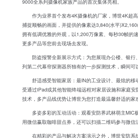
9000全系列摄像机家族产品的首次集体亮相。
作为业界首个发布4K摄像机的厂家，博世4K超高清
捕捉顺畅的画面，并提供的像素达3,840(水平)X2,160(
拥有低调优雅的外观，以1,200万像素、每秒30
更多产品等您前去现场去发现。
防盗报警全新展示方式：为您展现办公楼、银行、
列第二代幕帘探测器所独有的一步探测技术，瞬间可
舒适感受智能家居：最IN的工业设计、最炫的移动
受通过iPad或其他智能终端远程对家居设施和家庭
技术，多产品线优势让博世为您打造最温馨舒适的家
多姿多彩的互动活动：观看安防界武林萌主MIC极
用微信赢取咖啡甜点券，还可以扫描二维码参与微信
在精彩的产品与解决方案演示之外，博世安防系统凭