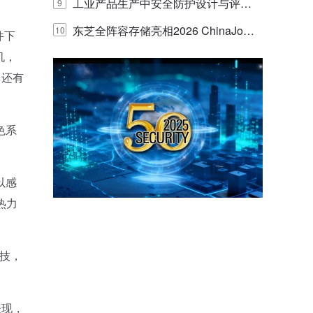
E IQ 3.20开启安防运营智能新时代
工业产品生产中安全防护设计与评估
9
的实践与探讨
东芝全阵容存储亮相2026 ChinaJo
10
件下
机，
y，以海量数据底座赋能“与AI同游”新
。还有
体验
色系
以感
热力
技，
表现，