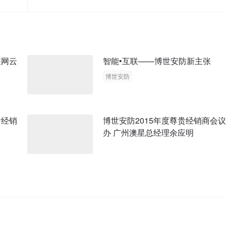
联网云
智能•互联——博世安防新主张
博世安防
贵经销
博世安防2015年度尊贵经销商会
办 广州澳星总经理余应明