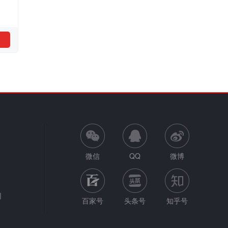
微信
QQ
微博
网
百家号
头条号
知乎号