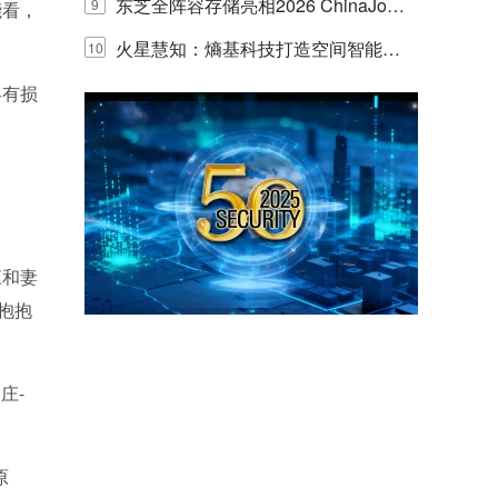
的实践与探讨
东芝全阵容存储亮相2026 ChinaJo
9
能看，
y，以海量数据底座赋能“与AI同游”新
火星慧知：熵基科技打造空间智能时
10
体验
代的认知中枢
客有损
江和妻
抱抱
庄-
原