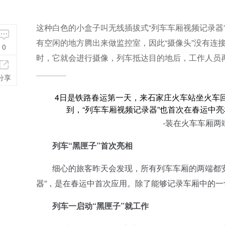
这种白色的小盒子叫无线插拔式“列车车厢视频记录器”
有空闲的地方腾出来做监控室，因此“摄像头”没有连
0
时，它就会进行摄像，列车抵达目的地后，工作人员再
分享
4日是铁路春运第一天，来石家庄火车站坐火车回
到，“列车车厢视频记录器”也首次在春运中
-装在火车车厢两端
列车“黑匣子”首次亮相
细心的旅客昨天会发现，所有列车车厢的两端都安
器”，是在春运中首次应用。除了能够记录车厢中的
列车一启动“黑匣子”就工作