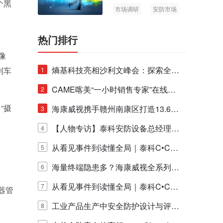
个黑
市场调研
安防市场
AIoT
热门排行
工
像
熵基科技亮相沙利文峰会：探索全栈
列车
1
脑机技术商业化生态新路径
CAME喀美“一小时销售专家”在线赋
2
“摄
能培训正式启动！
海康威视携手赣州南康区打造13.6公
3
里绿波网
【人物专访】泰科安防设备总经理张
4
宁解码安防出海新范式
从看见事件到读懂全局｜泰科C•CUR
5
E IQ 3.20开启安防运营智能新时代
海量终端隐患多？海康威视全系列物
6
联安全产品，四层守护更放心！
从看见事件到读懂全局｜泰科C•CUR
7
器管
E IQ 3.20开启安防运营智能新时代
工业产品生产中安全防护设计与评估
8