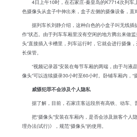
4日上午10时，在石家庄-秦皇岛的K7714次列
色摄像头从盒子中伸出来，盒子左侧的摄像设备，直对
据列车长刘静介绍，这种白色的小盒子叫无线插拔式“
作”状态。由于列车车厢里没有空闲的地方腾出来做监
头”直接插入卡槽里，列车运行时，它就会进行摄像，
长保管。
“视频记录器”安装在每节车厢的两端，由于与液晶
像头”可以连续摄录30小时至60小时。卧铺车厢内，
威慑犯罪不会涉及个人隐私
据了解，目前，石家庄客运段所有高铁、动车、普速
把“摄像头”安装在车厢内，是否会涉及旅客个人隐
理办法(试行)》，规范“摄像头”的使用。