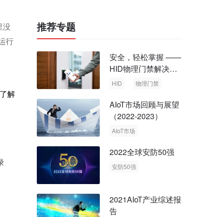
推荐专题
里没
运行
安全，轻松掌握 ——
HID物理门禁解决方
案，启动智慧安全新
HID
物理门禁
时代
了解
AIoT市场回顾与展望
（2022-2023）
AIoT市场
回顾与展望
2022全球安防50强
录
安防50强
安防市场
安防行业
2021AIoT产业综述报
告