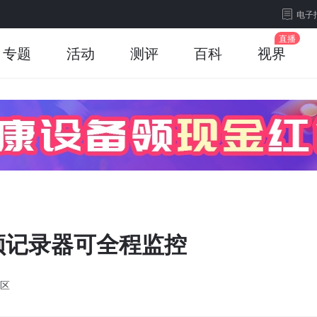
电子
专题
活动
测评
百科
视界
频记录器可全程监控
区