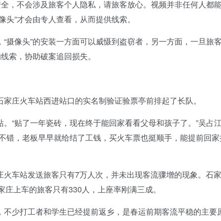
全，不会涉及旅客个人隐私，请旅客放心。视频并非任何人都
像头”才会由专人查看，从而提供线索。
摄像头”的安装一方面可以威慑到盗窃者，另一方面，一旦旅
的线索，协助破案追回损失。
家庄火车站西进站口的实名制验证验票亭前排起了长队。
“贴了一年瓷砖，现在终于能回家看看父母和孩子了。”吴占
气不错，老板早早就给结了工钱，买火车票也挺顺手，能提前回家
车站发送旅客只有7万人次，并未出现客流骤增的现象。石家
石家庄上车的旅客只有330人，上座率刚满三成。
不少打工者和学生已经提前返乡，是春运前期客流平稳的主要