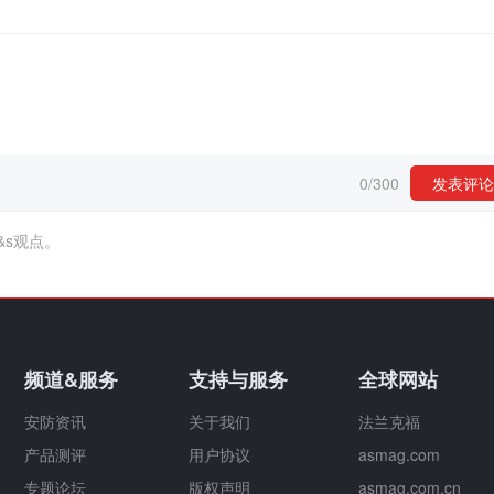
0
/
300
发表评论
&s观点。
频道&服务
支持与服务
全球网站
安防资讯
关于我们
法兰克福
产品测评
用户协议
asmag.com
专题论坛
版权声明
asmag.com.cn