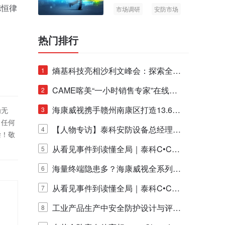
德恒律
市场调研
安防市场
AIoT
热门排行
熵基科技亮相沙利文峰会：探索全栈
1
脑机技术商业化生态新路径
CAME喀美“一小时销售专家”在线赋
2
能培训正式启动！
海康威视携手赣州南康区打造13.6公
为无
3
！任何
里绿波网
【人物专访】泰科安防设备总经理张
4
偿！敬
宁解码安防出海新范式
从看见事件到读懂全局｜泰科C•CUR
5
E IQ 3.20开启安防运营智能新时代
海量终端隐患多？海康威视全系列物
6
联安全产品，四层守护更放心！
从看见事件到读懂全局｜泰科C•CUR
7
E IQ 3.20开启安防运营智能新时代
工业产品生产中安全防护设计与评估
8