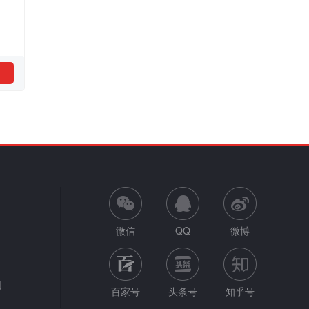
微信
QQ
微博
网
百家号
头条号
知乎号