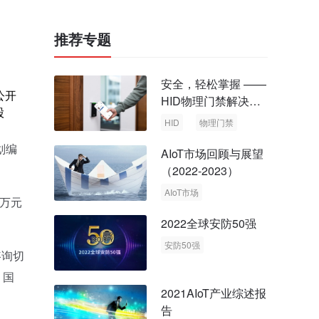
推荐专题
安全，轻松掌握 ——
公开
HID物理门禁解决方
股
案，启动智慧安全新
HID
物理门禁
时代
划编
AIoT市场回顾与展望
（2022-2023）
AIoT市场
0万元
回顾与展望
2022全球安防50强
安防50强
咨询切
安防市场
安防行业
、国
2021AIoT产业综述报
告