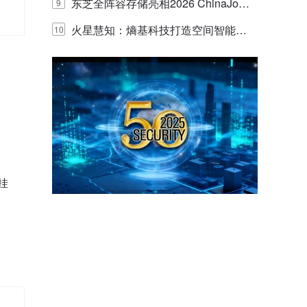
的实践与探讨
东芝全阵容存储亮相2026 ChinaJo
9
y，以海量数据底座赋能“与AI同游”新
火星慧知：熵基科技打造空间智能时
10
体验
代的认知中枢
挂