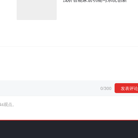
0
/
300
发表评论
&s观点。