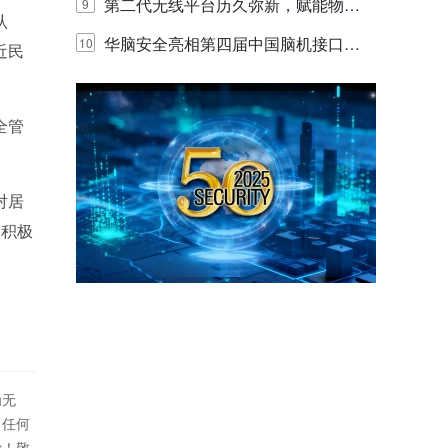
体验
代的认知中枢
第二代无线平台历久弥新，赋能物联
9
认
网创新迭代
华脑安全亮相第四届中国脑机接口大
10
近民
赛 工业安全脑机接口技术赢行业顶级
专家关注
全管
对居
，积极
为无
！任何
偿！敬