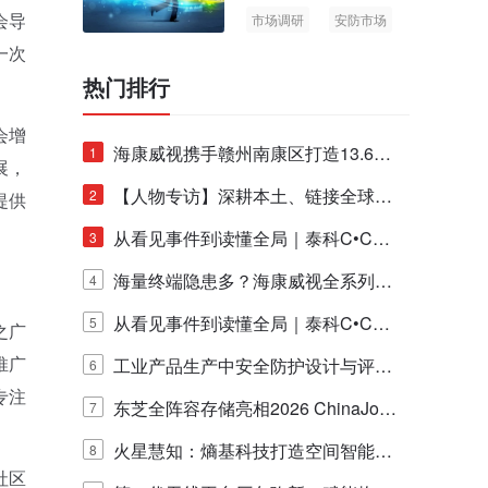
会导
市场调研
安防市场
AIoT
一次
热门排行
会增
海康威视携手赣州南康区打造13.6公
1
展，
里绿波网
【人物专访】深耕本土、链接全球：
2
提供
泰科安防设备张宁解码中国安防出海
从看见事件到读懂全局｜泰科C•CUR
3
新范式
E IQ 3.20开启安防运营智能新时代
海量终端隐患多？海康威视全系列物
4
联安全产品，四层守护更放心！
从看见事件到读懂全局｜泰科C•CUR
5
之广
推广
E IQ 3.20开启安防运营智能新时代
工业产品生产中安全防护设计与评估
6
专注
的实践与探讨
东芝全阵容存储亮相2026 ChinaJo
7
y，以海量数据底座赋能“与AI同游”新
火星慧知：熵基科技打造空间智能时
8
社区