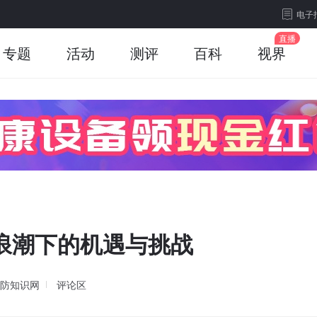
电子
专题
活动
测评
百科
视界
浪潮下的机遇与挑战
防知识网
评论区