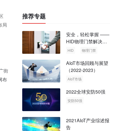
推荐专题
区
布局
安全，轻松掌握 ——
HID物理门禁解决方
案，启动智慧安全新
HID
物理门禁
时代
AIoT市场回顾与展望
（2022-2023）
广街
网布
AIoT市场
回顾与展望
2022全球安防50强
安防50强
安防市场
安防行业
2021AIoT产业综述报
告