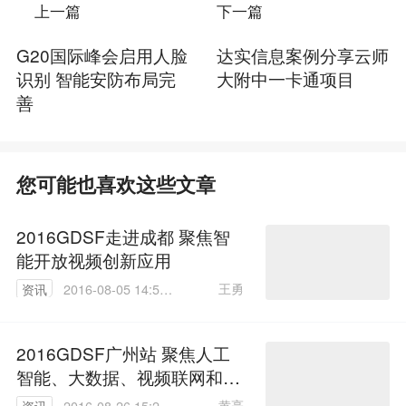
上一篇
下一篇
G20国际峰会启用人脸
达实信息案例分享云师
识别 智能安防布局完
大附中一卡通项目
善
您可能也喜欢这些文章
2016GDSF走进成都 聚焦智
能开放视频创新应用
王勇
资讯
2016-08-05 14:53:
25
2016GDSF广州站 聚焦人工
智能、大数据、视频联网和智
慧家居
黄亮
资讯
2016-08-26 15:25: