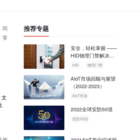
推荐专题
。同
、零
安全，轻松掌握 ——
HID物理门禁解决方
案，启动智慧安全新
HID
物理门禁
时代
AIoT市场回顾与展望
（2022-2023）
AIoT市场
、文
回顾与展望
元
2022全球安防50强
安防50强
安防市场
安防行业
己的
2021AIoT产业综述报