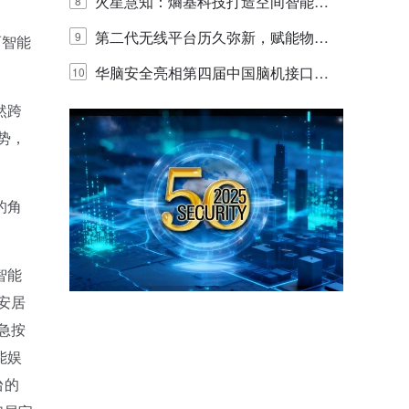
y，以海量数据底座赋能“与AI同游”新
火星慧知：熵基科技打造空间智能时
8
体验
代的认知中枢
第二代无线平台历久弥新，赋能物联
9
而智能
网创新迭代
华脑安全亮相第四届中国脑机接口大
10
赛 工业安全脑机接口技术赢行业顶级
然跨
势，
专家关注
的角
智能
安居
急按
能娱
台的