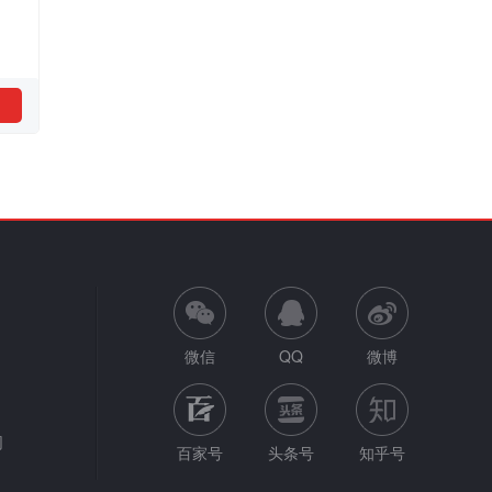
微信
QQ
微博
网
百家号
头条号
知乎号