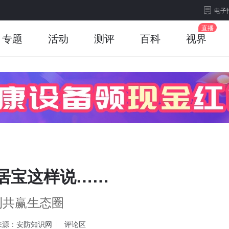
电子
专题
活动
测评
百科
视界
安居宝这样说……
利共赢生态圈
来源：安防知识网
评论区