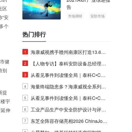
告
社区
市场调研
安防市场
“安
AIoT
多个
热门排行
海康威视携手赣州南康区打造13.6公
1
城市健
里绿波网
【人物专访】泰科安防设备总经理张
2
特别
宁解码安防出海新范式
从看见事件到读懂全局｜泰科C•CUR
3
E IQ 3.20开启安防运营智能新时代
海量终端隐患多？海康威视全系列物
4
断提
联安全产品，四层守护更放心！
从看见事件到读懂全局｜泰科C•CUR
5
宝楼宇
E IQ 3.20开启安防运营智能新时代
工业产品生产中安全防护设计与评估
断延伸
6
的实践与探讨
东芝全阵容存储亮相2026 ChinaJo
7