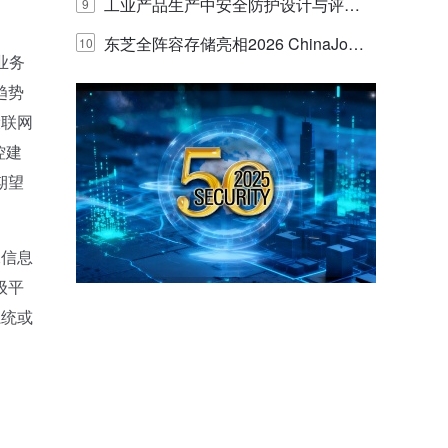
E IQ 3.20开启安防运营智能新时代
工业产品生产中安全防护设计与评估
9
。
的实践与探讨
东芝全阵容存储亮相2026 ChinaJo
10
业务
y，以海量数据底座赋能“与AI同游”新
趋势
设联网
体验
控建
期望
像信息
级平
系统或