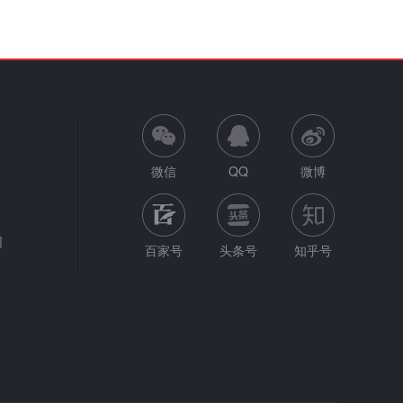
微信
QQ
微博
网
百家号
头条号
知乎号