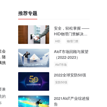
推荐专题
安全，轻松掌握 ——
HID物理门禁解决方
案，启动智慧安全新
HID
物理门禁
时代
社会
AIoT市场回顾与展望
，随
（2022-2023）
满挑
AIoT市场
回顾与展望
2022全球安防50强
安防50强
安防市场
安防行业
要兼
统的
2021AIoT产业综述报
手
告