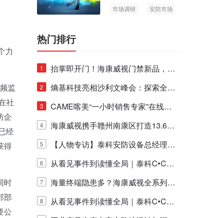
市场调研
安防市场
AIoT
热门排行
个力
抬掌即开门！海康威视门禁新品，不
1
视频监
止认人脸，更认"掌"中静脉！
熵基科技亮相沙利文峰会：探索全栈
2
在社
脑机技术商业化生态新路径
CAME喀美“一小时销售专家”在线赋
3
防企
能培训正式启动！
海康威视携手赣州南康区打造13.6公
4
已经
里绿波网
【人物专访】泰科安防设备总经理张
5
获得
宁解码安防出海新范式
从看见事件到读懂全局｜泰科C•CUR
6
同时
E IQ 3.20开启安防运营智能新时代
海量终端隐患多？海康威视全系列物
7
部部
联安全产品，四层守护更放心！
从看见事件到读懂全局｜泰科C•CUR
8
要公