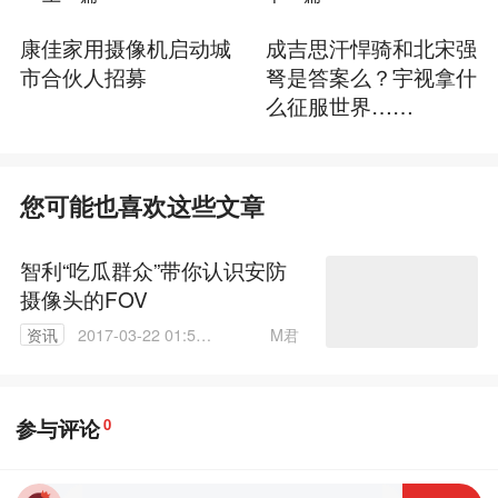
康佳家用摄像机启动城
成吉思汗悍骑和北宋强
市合伙人招募
弩是答案么？宇视拿什
么征服世界……
您可能也喜欢这些文章
智利“吃瓜群众”带你认识安防
摄像头的FOV
M君
资讯
2017-03-22 01:57:
33
参与评论
0