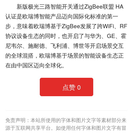
新版极光三路智能开关通过ZigBee联盟 HA
认证是欧瑞博智能产品迈向国际化标准的第一
步，意味着欧瑞博基于ZigBee发展了跨WiFi、RF
协议设备生态的同时，也开启了与华为、GE、霍
尼韦尔、施耐德、飞利浦、博世等开启场景交互
的全球混搭，欧瑞博基于场景的智能设备生态正
在由中国区迈向全球化。
点赞
0
免责声明：本站所使用的字体和图片文字等素材部分来
源于互联网共享平台。如使用任何字体和图片文字有冒