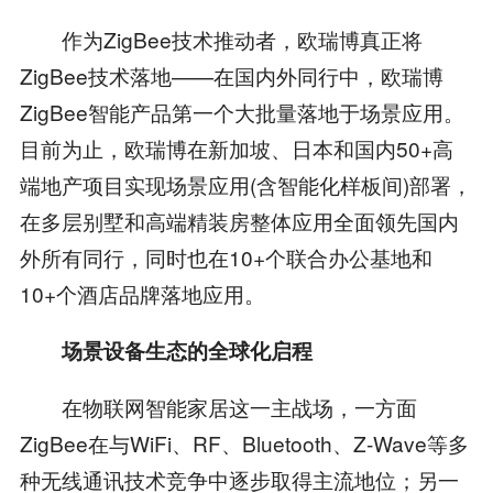
作为ZigBee技术推动者，欧瑞博真正将
ZigBee技术落地——在国内外同行中，欧瑞博
ZigBee智能产品第一个大批量落地于场景应用。
目前为止，欧瑞博在新加坡、日本和国内50+高
端地产项目实现场景应用(含智能化样板间)部署，
在多层别墅和高端精装房整体应用全面领先国内
外所有同行，同时也在10+个联合办公基地和
10+个酒店品牌落地应用。
场景设备生态的全球化启程
在物联网智能家居这一主战场，一方面
ZigBee在与WiFi、RF、Bluetooth、Z-Wave等多
种无线通讯技术竞争中逐步取得主流地位；另一