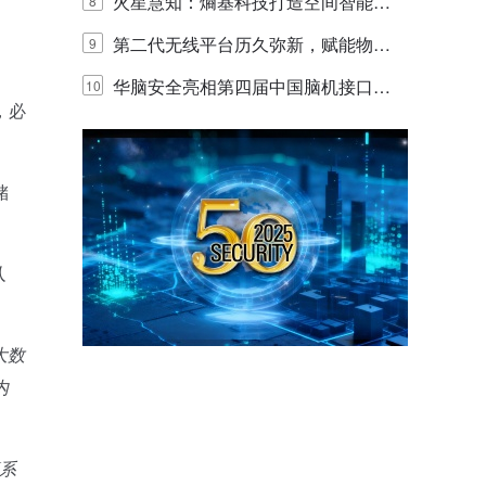
y，以海量数据底座赋能“与AI同游”新
火星慧知：熵基科技打造空间智能时
8
体验
代的认知中枢
第二代无线平台历久弥新，赋能物联
9
网创新迭代
华脑安全亮相第四届中国脑机接口大
10
，必
赛 工业安全脑机接口技术赢行业顶级
专家关注
储
。
人
大数
内
系