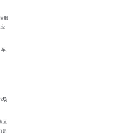
端服
要应
、车、
。
市场
地区
力是