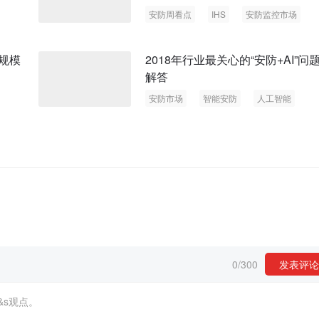
安防周看点
IHS
安防监控市场
规模
2018年行业最关心的“安防+AI”问
解答
安防市场
智能安防
人工智能
0
/
300
发表评论
&s观点。