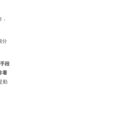
合，
细分
手段
非看
是勤