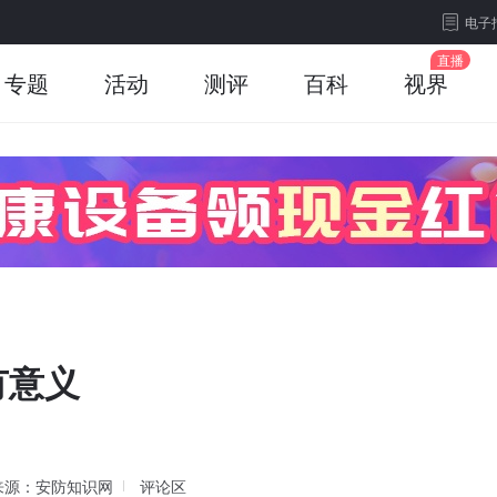
电子
专题
活动
测评
百科
视界
有意义
来源：安防知识网
评论区