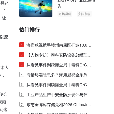
像机及
告
行了
市场调研
安防市场
，让
AIoT
热门排行
以应
海康威视携手赣州南康区打造13.6公
1
里绿波网
【人物专访】泰科安防设备总经理张
2
宁解码安防出海新范式
从看见事件到读懂全局｜泰科C•CUR
3
技术大
E IQ 3.20开启安防运营智能新时代
海量终端隐患多？海康威视全系列物
中，
4
联安全产品，四层守护更放心！
从看见事件到读懂全局｜泰科C•CUR
5
便会
E IQ 3.20开启安防运营智能新时代
工业产品生产中安全防护设计与评估
6
视频
的实践与探讨
东芝全阵容存储亮相2026 ChinaJo
7
到这