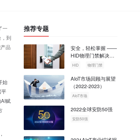
推荐专题
了一
台，到
能产品
安全，轻松掌握 ——
HID物理门禁解决方
案，启动智慧安全新
HID
物理门禁
时代
AIoT市场回顾与展望
开始
（2022-2023）
据平
AIoT市场
AI赋
回顾与展望
2022全球安防50强
方
安防50强
安防市场
安防行业
，
2021AIoT产业综述报