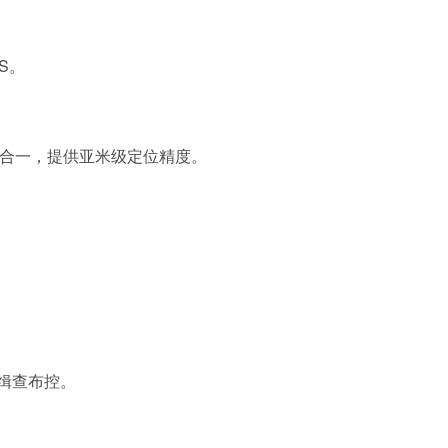
S。
星合一，提供亚米级定位精度。
缉查布控。
。