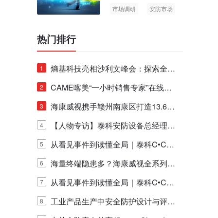
市场调研
安防市场
AIoT
热门排行
熵基科技亮相沙利文峰会：探索全栈
1
脑机技术商业化生态新路径
CAME喀美“一小时销售专家”在线赋
2
能培训正式启动！
海康威视携手赣州南康区打造13.6公
3
里绿波网
【人物专访】泰科安防设备总经理张
4
宁解码安防出海新范式
从看见事件到读懂全局｜泰科C•CUR
5
E IQ 3.20开启安防运营智能新时代
海量终端隐患多？海康威视全系列物
6
联安全产品，四层守护更放心！
从看见事件到读懂全局｜泰科C•CUR
7
E IQ 3.20开启安防运营智能新时代
工业产品生产中安全防护设计与评估
8