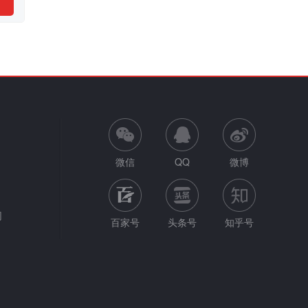
微信
QQ
微博
网
百家号
头条号
知乎号