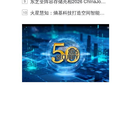
的实践与探讨
东芝全阵容存储亮相2026 ChinaJo
9
y，以海量数据底座赋能“与AI同游”新
火星慧知：熵基科技打造空间智能时
10
体验
代的认知中枢