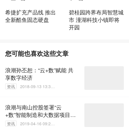
希捷扩充产品线 推出
碧桂园跨界布局智慧城
全新酷鱼固态硬盘
市 潼湖科技小镇即将
开园
您可能也喜欢这些文章
浪潮孙丕恕：“云+数”赋能 共
享数字经济
资讯
2018-09-13 13:38:
31
浪潮与南山控股签署“云
+数”智能制造和大数据项目合
作协议
资讯
2019-04-16 09:21: