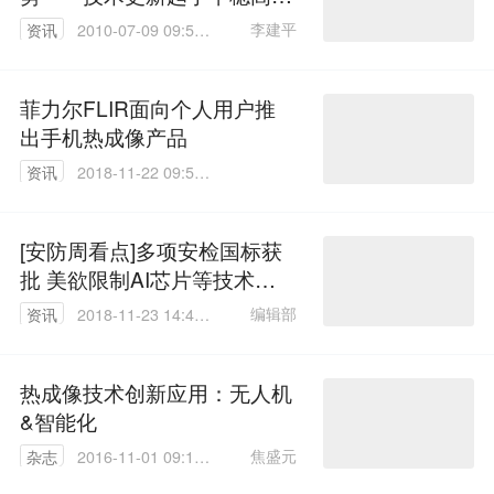
革命精彩纷呈
李建平
资讯
2010-07-09 09:56:
00
菲力尔FLIR面向个人用户推
出手机热成像产品
资讯
2018-11-22 09:59:
51
[安防周看点]多项安检国标获
批 美欲限制AI芯片等技术出
口
编辑部
资讯
2018-11-23 14:46:
57
热成像技术创新应用：无人机
&智能化
焦盛元
杂志
2016-11-01 09:10:
19