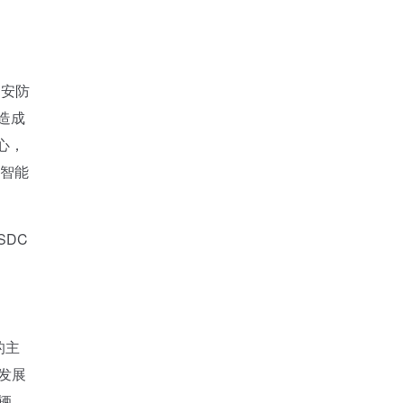
为安防
造成
心，
网智能
DC
的主
发展
辆、