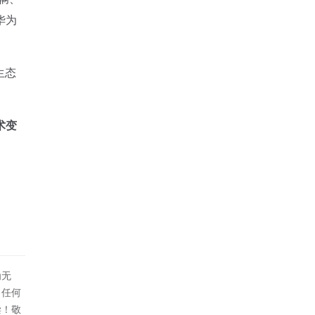
华为
生态
术变
为无
！任何
偿！敬