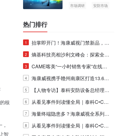
市场调研
安防市场
AIoT
热门排行
抬掌即开门！海康威视门禁新品，不
1
止认人脸，更认"掌"中静脉！
熵基科技亮相沙利文峰会：探索全栈
2
脑机技术商业化生态新路径
CAME喀美“一小时销售专家”在线赋
3
能培训正式启动！
海康威视携手赣州南康区打造13.6公
4
：
里绿波网
【人物专访】泰科安防设备总经理张
5
宁解码安防出海新范式
从看见事件到读懂全局｜泰科C•CUR
级的核
6
E IQ 3.20开启安防运营智能新时代
海量终端隐患多？海康威视全系列物
7
一，
联安全产品，四层守护更放心！
从看见事件到读懂全局｜泰科C•CUR
8
让智