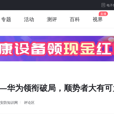
电子
专题
活动
测评
百科
视界
——华为领衔破局，顺势者大有可
安防知识网
评论区