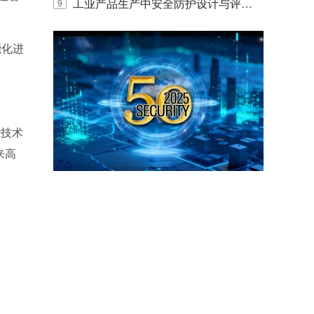
E IQ 3.20开启安防运营智能新时代
工业产品生产中安全防护设计与评估
9
的实践与探讨
能化进
能技术
来高
。