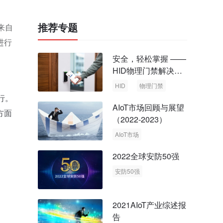
推荐专题
来自
进行
安全，轻松掌握 ——
HID物理门禁解决方
案，启动智慧安全新
HID
物理门禁
时代
行。
AIoT市场回顾与展望
方面
（2022-2023）
AIoT市场
回顾与展望
2022全球安防50强
安防50强
安防市场
安防行业
2021AIoT产业综述报
告