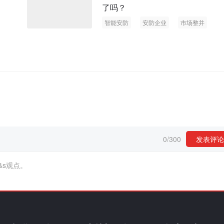
了吗？
智能安防
安防企业
市场整并
0
/
300
发表评论
&s观点。