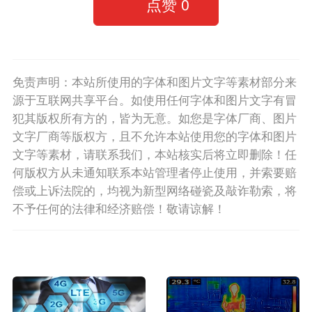
点赞
0
免责声明：本站所使用的字体和图片文字等素材部分来
源于互联网共享平台。如使用任何字体和图片文字有冒
犯其版权所有方的，皆为无意。如您是字体厂商、图片
文字厂商等版权方，且不允许本站使用您的字体和图片
文字等素材，请联系我们，本站核实后将立即删除！任
何版权方从未通知联系本站管理者停止使用，并索要赔
偿或上诉法院的，均视为新型网络碰瓷及敲诈勒索，将
不予任何的法律和经济赔偿！敬请谅解！