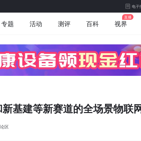
电子
专题
活动
测评
百科
视界
和新基建等新赛道的全场景物联
论区