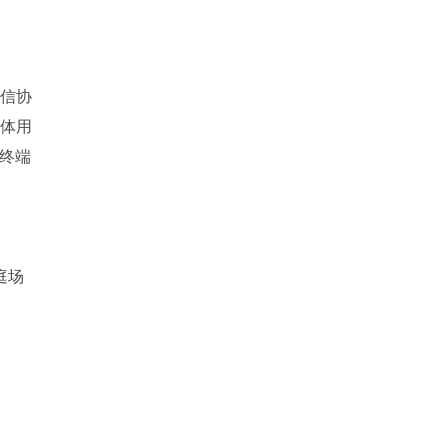
通信协
个体用
终端
庭场