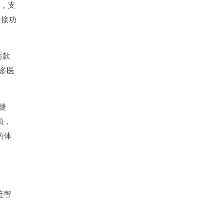
品，支
桥接功
两款
多医
捷
员，
的体
连智