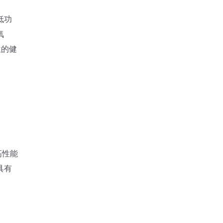
低功
氧
位的健
高性能
具有