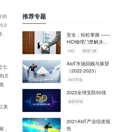
推荐专题
年的
.0
量、
安全，轻松掌握 ——
HID物理门禁解决方
案，启动智慧安全新
HID
物理门禁
时代
AIoT市场回顾与展望
过七
（2022-2023）
BLE
AIoT市场
质
回顾与展望
2022全球安防50强
安防50强
亿美
安防市场
安防行业
2021AIoT产业综述报
告
展，