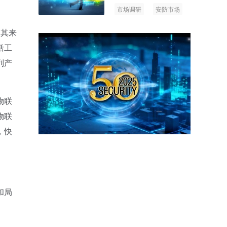
市场调研
安防市场
AIoT
如其来
括工
列产
物联
物联
，快
和局