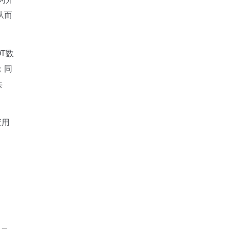
从而
T数
；同
共
应用