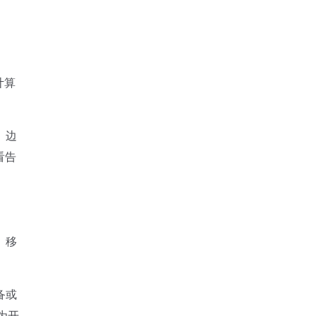
计算
、边
看告
、移
备或
为开