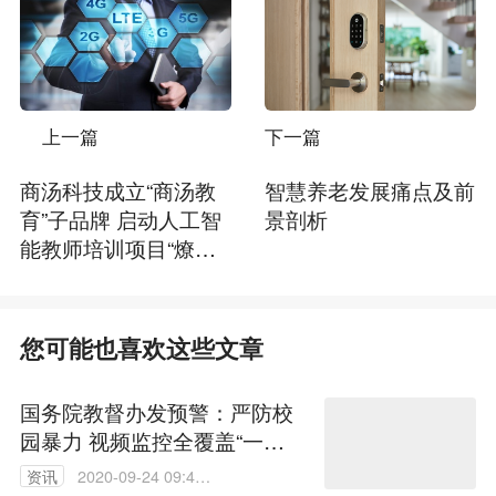
上一篇
下一篇
商汤科技成立“商汤教
智慧养老发展痛点及前
育”子品牌 启动人工智
景剖析
能教师培训项目“燎原
计划”
您可能也喜欢这些文章
国务院教督办发预警：严防校
园暴力 视频监控全覆盖“一键
报警”
资讯
2020-09-24 09:45: