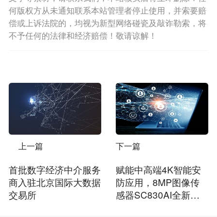
何版权方从未通知联系本站管理者停止使用，并索要赔
偿或上诉法院的，均视为新型网络碰瓷及敲诈勒索，将
不予任何的法律和经济赔偿！敬请谅解！
上一篇
下一篇
首批数字经济中介服务
赋能中高端4K智能安
商入驻北京国际大数据
防应用，8MP图像传
交易所
感器SC830AI全新发
布