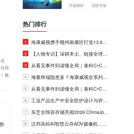
市场调研
安防市场
AIoT
热门排行
海康威视携手赣州南康区打造13.6公
1
里绿波网
【人物专访】深耕本土、链接全球：
2
为无
泰科安防设备张宁解码中国安防出海
从看见事件到读懂全局｜泰科C•CUR
3
！任何
偿！敬
新范式
E IQ 3.20开启安防运营智能新时代
海量终端隐患多？海康威视全系列物
4
联安全产品，四层守护更放心！
从看见事件到读懂全局｜泰科C•CUR
5
E IQ 3.20开启安防运营智能新时代
工业产品生产中安全防护设计与评估
6
的实践与探讨
东芝全阵容存储亮相2026 ChinaJo
7
y，以海量数据底座赋能“与AI同游”新
汉邦高科AI智慧云存AOV摄像机，三
趋势
8