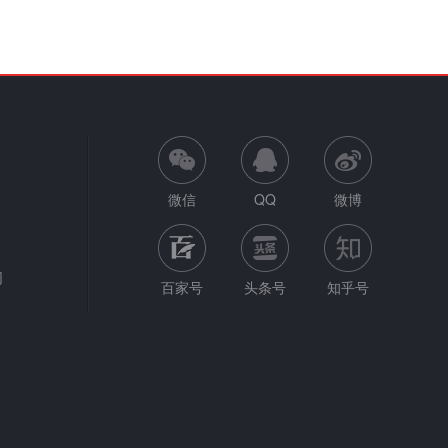
微信
QQ
微博
网
百家号
头条号
知乎号