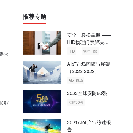
推荐专题
安全，轻松掌握 ——
HID物理门禁解决方
案，启动智慧安全新
HID
物理门禁
要求
时代
AIoT市场回顾与展望
（2022-2023）
AIoT市场
回顾与展望
2022全球安防50强
事长张
安防50强
安防市场
安防行业
2021AIoT产业综述报
告