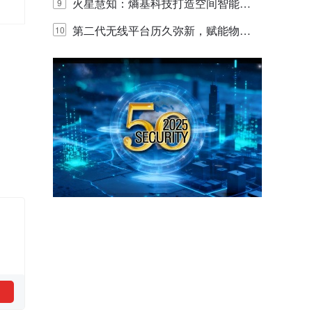
体验
目太阳能多摄球机
火星慧知：熵基科技打造空间智能时
9
代的认知中枢
第二代无线平台历久弥新，赋能物联
10
网创新迭代