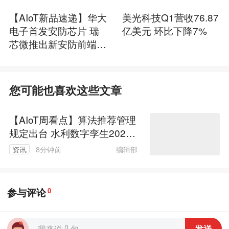
【AIoT新品速递】华大
美光科技Q1营收76.87
电子首发安防芯片 瑞
亿美元 环比下降7%
芯微推出新安防前端方
案
您可能也喜欢这些文章
【AIoT周看点】算法推荐管理
规定出台 水利数字孪生2025
计划
编辑部
资讯
8分钟前
参与评论
0
发送