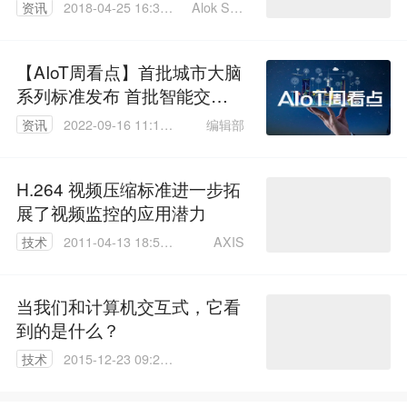
Alok San
资讯
2018-04-25 16:37:
ghavi
50
【AIoT周看点】首批城市大脑
系列标准发布 首批智能交通
先导应用试点项目公布
编辑部
资讯
2022-09-16 11:15:
23
H.264 视频压缩标准进一步拓
展了视频监控的应用潜力
AXIS
技术
2011-04-13 18:50:
00
当我们和计算机交互式，它看
到的是什么？
技术
2015-12-23 09:29:
29