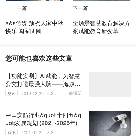
上一篇
下一篇
a&s传媒 预祝大家中秋
全场景智慧教育解决方
快乐 阖家团圆
案赋能教育新变革
您可能也喜欢这些文章
【功能实测】AI赋能，为智慧
公交打造最强大脑——海康威
视智能车载分析终端
编辑部
测评
2019-12-20 10:32:
58
中国安防行业&quot;十四五&q
uot;发展规划 (2021-2025年)
资讯
2021-07-22 13:32: