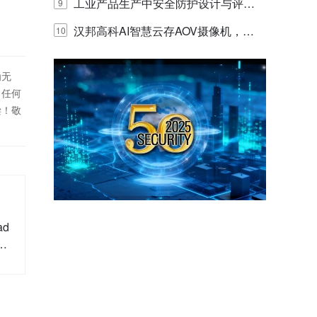
E IQ 3.20开启安防运营智能新时代
工业产品生产中安全防护设计与评估
9
的实践与探讨
汉邦高科AI智慧云存AOV摄像机，三
10
目太阳能多摄球机
为无
！任何
偿！敬
ad
洲