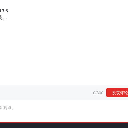
3.6
统工
0
/
300
发表评论
&s观点。