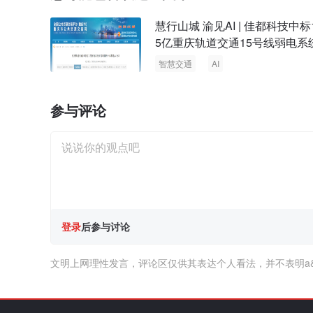
慧行山城 渝见AI | 佳都科技中标1
5亿重庆轨道交通15号线弱电系
程项目
智慧交通
AI
参与评论
登录
后参与讨论
文明上网理性发言，评论区仅供其表达个人看法，并不表明a