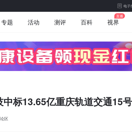
电子
专题
活动
测评
百科
视界
科技中标13.65亿重庆轨道交通1
论区