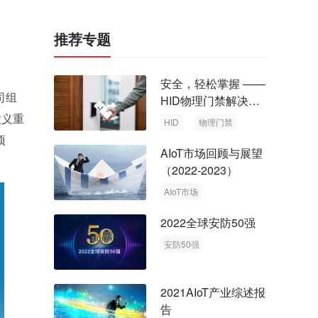
推荐专题
安全，轻松掌握 ——
司组
HID物理门禁解决方
案，启动智慧安全新
意义重
HID
物理门禁
时代
项
AIoT市场回顾与展望
（2022-2023）
AIoT市场
回顾与展望
2022全球安防50强
安防50强
安防市场
安防行业
2021AIoT产业综述报
告