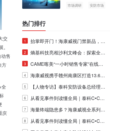
市场调研
安防市场
AIoT
热门排行
大交
抬掌即开门！海康威视门禁新品，不
1
展。
止认人脸，更认"掌"中静脉！
熵基科技亮相沙利文峰会：探索全栈
2
自动售
脑机技术商业化生态新路径
CAME喀美“一小时销售专家”在线赋
3
决方
能培训正式启动！
海康威视携手赣州南康区打造13.6公
4
+全
里绿波网
【人物专访】泰科安防设备总经理张
5
标
宁解码安防出海新范式
从看见事件到读懂全局｜泰科C•CUR
6
便
E IQ 3.20开启安防运营智能新时代
海量终端隐患多？海康威视全系列物
7
重庆
联安全产品，四层守护更放心！
从看见事件到读懂全局｜泰科C•CUR
8