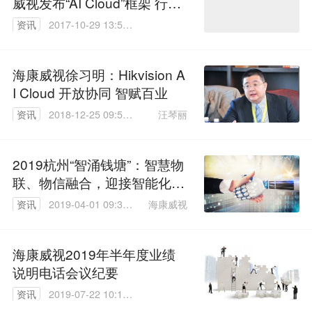
威视发布“AI Cloud”框架 行业
应用全面开启
资讯
2017-10-29 13:53:
22
海康威视徐习明：Hikvision A
I Cloud 开放协同 智赋百业
汪琴丽
资讯
2018-12-25 09:59:
01
2019杭州“智涌钱塘”：智慧物
联、物信融合，迎接智能化新
时代
海康威视
资讯
2019-04-01 09:36:
34
海康威视2019年半年度业绩
说明电话会议纪要
资讯
2019-07-22 10:17:
48