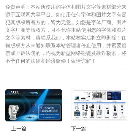
免责声明：本站所使用的字体和图片文字等素材部分来
源于互联网共享平台。如使用任何字体和图片文字有冒
犯其版权所有方的，皆为无意。如您是字体厂商、图片
文字厂商等版权方，且不允许本站使用您的字体和图片
文字等素材，请联系我们，本站核实后将立即删除！任
何版权方从未通知联系本站管理者停止使用，并索要赔
偿或上诉法院的，均视为新型网络碰瓷及敲诈勒索，将
不予任何的法律和经济赔偿！敬请谅解！
上一篇
下一篇